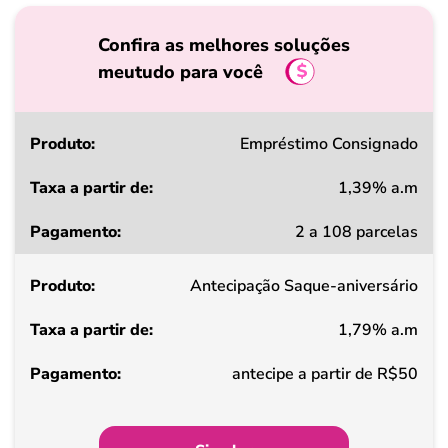
Confira as melhores soluções
meutudo para você
Produto
Empréstimo Consignado
1,39% a.m
Taxa
2 a 108 parcelas
a
partir
Antecipação Saque-aniversário
de
1,79% a.m
Pagamento
antecipe a partir de R$50