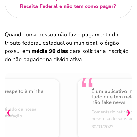
Receita Federal e não tem como pagar?
Quando uma pessoa não faz o pagamento do
tributo federal, estadual ou municipal, o órgão
possui em
média 90 dias
para solicitar a inscrição
do não pagador na dívida ativa.
o respeito à minha
É um aplicativo mu
de
tudo que tem nele 
não fake news
‹
›
retirado da nossa
Comentário retirado 
 satisfação
pesquisa de satisfaçã
30/01/2023