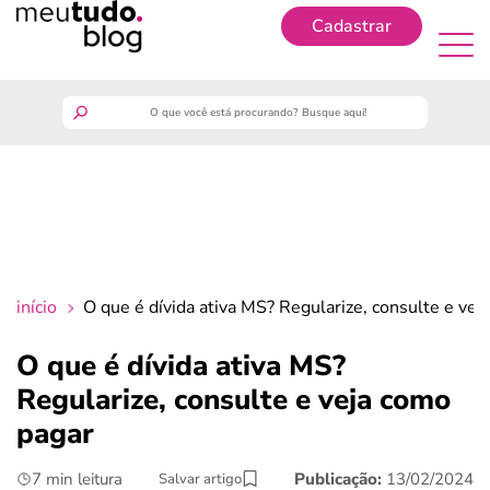
Cadastrar
Cadastrar
meutudo
guia do trabalhador
finanças
início
O que é dívida ativa MS? Regularize, consulte e vej
benefícios
O que é dívida ativa MS?
Regularize, consulte e veja como
crédito fácil
pagar
últimas notícias
7 min leitura
Publicação:
13/02/2024
Salvar artigo