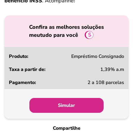
benefício INSS
. Acompanhe!
Confira as melhores soluções
meutudo para você
Produto
Empréstimo Consignado
1,39% a.m
Taxa
2 a 108 parcelas
a
partir
de
Simular
Pagamento
Compartilhe