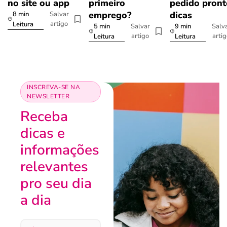
no site ou app
primeiro
pedido pront
emprego?
dicas
8 min
Salvar
artigo
Leitura
5 min
9 min
Salvar
Salv
artigo
arti
Leitura
Leitura
INSCREVA-SE NA
NEWSLETTER
Receba
dicas e
informações
relevantes
pro seu dia
a dia