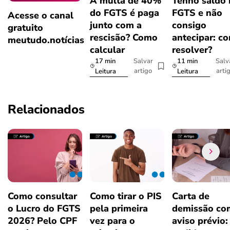
A multa de 40%
Tenho saldo
do FGTS é paga
FGTS e não
Acesse o canal
junto com a
consigo
gratuito
rescisão? Como
antecipar: c
meutudo.notícias
calcular
resolver?
17 min
11 min
Salvar
Salv
artigo
arti
Leitura
Leitura
Relacionados
Como consultar
Como tirar o PIS
Carta de
o Lucro do FGTS
pela primeira
demissão co
2026? Pelo CPF
vez para o
aviso prévio: