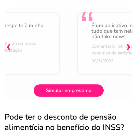
o respeito à minha
É um aplicativo mu
de
tudo que tem nele 
não fake news
‹
›
retirado da nossa
Comentário retirado 
 satisfação
pesquisa de satisfaçã
30/01/2023
Simular empréstimo
Pode ter o desconto de pensão
alimentícia no benefício do INSS?