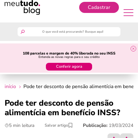
Cadastrar
Cadastrar
meutudo
108 parcelas e margem de 40% liberada no seu INSS
Entenda as novas regras para o seu crédito
guia do trabalhador
Conferir agora
finanças
início
Pode ter desconto de pensão alimentícia em benefí
benefícios
Pode ter desconto de pensão
alimentícia em benefício INSS?
crédito fácil
5 min leitura
Publicação:
19/03/2024
Salvar artigo
últimas notícias