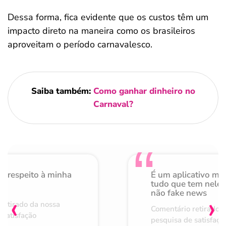
Dessa forma, fica evidente que os custos têm um
impacto direto na maneira como os brasileiros
aproveitam o período carnavalesco.
Saiba também:
Como ganhar dinheiro no
Carnaval​?
o respeito à minha
É um aplicativo mu
de
tudo que tem nele 
não fake news
‹
›
retirado da nossa
Comentário retirado 
 satisfação
pesquisa de satisfaçã