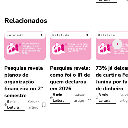
Relacionados
Pesquisa revela
Pesquisa revela:
73% já deix
planos de
como foi o IR de
de curtir a F
organização
quem declarou
Junina por fa
financeira no 2º
em 2026
de dinheiro
semestre
8 min
8 min
Salvar
Salv
artigo
arti
Leitura
Leitura
9 min
Salvar
artigo
Leitura