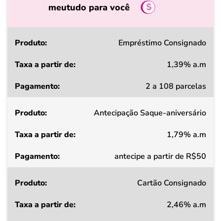
meutudo para você
Produto
Empréstimo Consignado
1,39% a.m
Taxa
2 a 108 parcelas
a
partir
Antecipação Saque-aniversário
de
1,79% a.m
Pagamento
antecipe a partir de R$50
Cartão Consignado
2,46% a.m