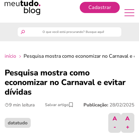
Cadastrar
Cadastrar
meutudo
início
Pesquisa mostra como economizar no Carnaval e evi
guia do trabalhador
Pesquisa mostra como
finanças
economizar no Carnaval e evitar
dívidas
benefícios
9 min leitura
Publicação:
28/02/2025
Salvar artigo
crédito fácil
A
A
datatudo
-
+
últimas notícias