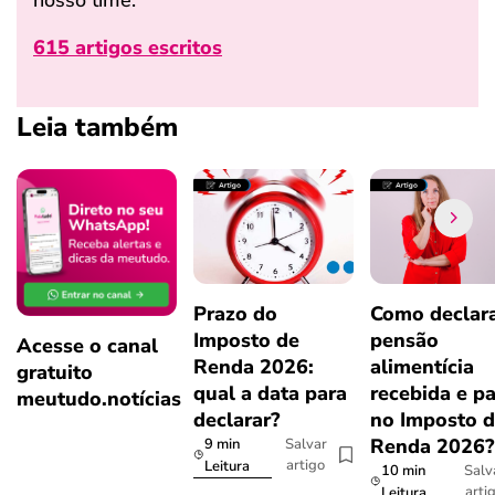
615 artigos escritos
Leia também
Prazo do
Como declar
Imposto de
pensão
Acesse o canal
Renda 2026:
alimentícia
gratuito
qual a data para
recebida e p
meutudo.notícias
declarar?
no Imposto 
Renda 2026
9 min
Salvar
artigo
Leitura
10 min
Salv
arti
Leitura