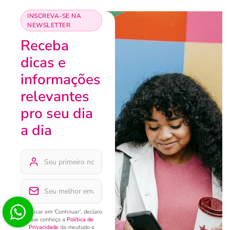
INSCREVA-SE NA
NEWSLETTER
Receba
dicas e
informações
relevantes
pro seu dia
a dia
Ao clicar em 'Continuar', declaro
que conheço a
Política de
Privacidade
da meutudo e