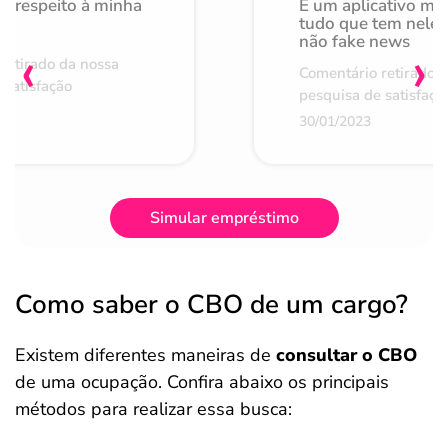
o respeito à minha
É um aplicativo mu
de
tudo que tem nele 
não fake news
‹
›
retirado da nossa
Comentário retirado 
 satisfação
pesquisa de satisfaçã
30/01/2023
Simular empréstimo
Como saber o CBO de um cargo?
Existem diferentes maneiras de
consultar o CBO
de uma ocupação. Confira abaixo os principais
métodos para realizar essa busca: