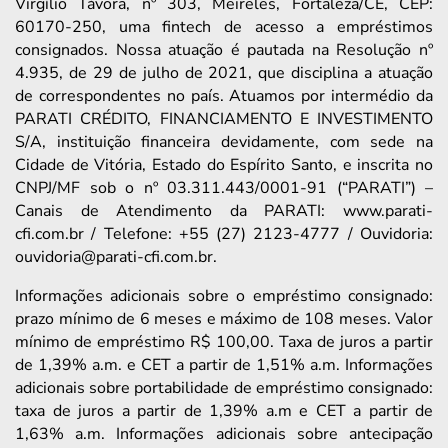
Virgílio Távora, nº 303, Meireles, Fortaleza/CE, CEP:
60170-250, uma fintech de acesso a empréstimos
consignados. Nossa atuação é pautada na Resolução nº
4.935, de 29 de julho de 2021, que disciplina a atuação
de correspondentes no país. Atuamos por intermédio da
PARATI CRÉDITO, FINANCIAMENTO E INVESTIMENTO
S/A, instituição financeira devidamente, com sede na
Cidade de Vitória, Estado do Espírito Santo, e inscrita no
CNPJ/MF sob o nº 03.311.443/0001-91 (“PARATI”) –
Canais de Atendimento da PARATI: www.parati-
cfi.com.br / Telefone: +55 (27) 2123-4777 / Ouvidoria:
ouvidoria@parati-cfi.com.br.
Informações adicionais sobre o empréstimo consignado:
prazo mínimo de 6 meses e máximo de 108 meses. Valor
mínimo de empréstimo R$ 100,00. Taxa de juros a partir
de 1,39% a.m. e CET a partir de 1,51% a.m. Informações
adicionais sobre portabilidade de empréstimo consignado:
taxa de juros a partir de 1,39% a.m e CET a partir de
1,63% a.m. Informações adicionais sobre antecipação