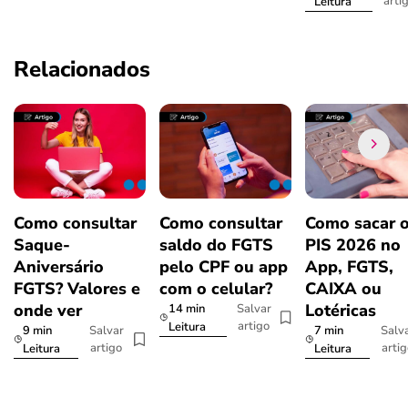
arti
Leitura
Relacionados
Como consultar
Como consultar
Como sacar 
Saque-
saldo do FGTS
PIS 2026 no
Aniversário
pelo CPF ou app
App, FGTS,
FGTS? Valores e
com o celular?
CAIXA ou
onde ver
Lotéricas
14 min
Salvar
artigo
Leitura
9 min
7 min
Salvar
Salv
artigo
arti
Leitura
Leitura