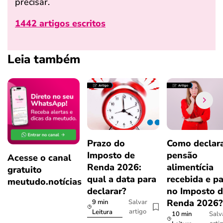
precisar.
1442 artigos escritos
Leia também
Prazo do
Como declar
Imposto de
pensão
Acesse o canal
Renda 2026:
alimentícia
gratuito
qual a data para
recebida e p
meutudo.notícias
declarar?
no Imposto 
Renda 2026
9 min
Salvar
artigo
Leitura
10 min
Salv