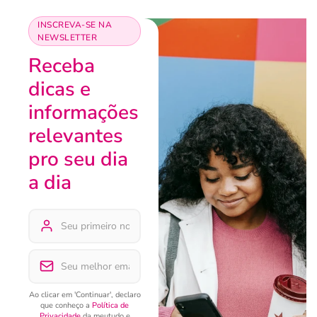
INSCREVA-SE NA
NEWSLETTER
Receba
dicas e
informações
relevantes
pro seu dia
a dia
Ao clicar em 'Continuar', declaro
que conheço a
Política de
Privacidade
da meutudo e