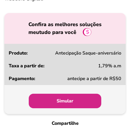
Confira as melhores soluções
meutudo para você
Produto
Antecipação Saque-aniversário
1,79% a.m
Taxa
antecipe a partir de R$50
a
partir
de
Simular
Pagamento
Compartilhe