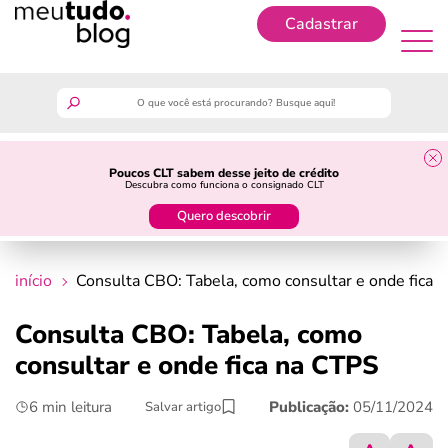
Cadastrar
Cadastrar
meutudo
Poucos CLT sabem desse jeito de crédito
Descubra como funciona o consignado CLT
guia do trabalhador
Quero descobrir
finanças
início
Consulta CBO: Tabela, como consultar e onde fica 
benefícios
Consulta CBO: Tabela, como
consultar e onde fica na CTPS
crédito fácil
6 min leitura
Publicação:
05/11/2024
Salvar artigo
últimas notícias