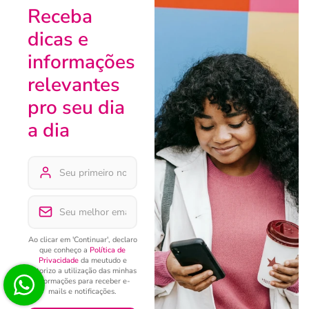
Receba
dicas e
informações
relevantes
pro seu dia
a dia
Ao clicar em 'Continuar', declaro
que conheço a
Política de
Privacidade
da meutudo e
autorizo a utilização das minhas
informações para receber e-
mails e notificações.