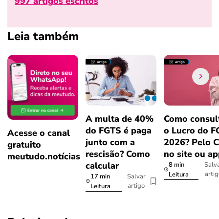
997 artigos escritos
Leia também
A multa de 40%
Como consul
do FGTS é paga
o Lucro do 
Acesse o canal
junto com a
2026? Pelo 
gratuito
rescisão? Como
no site ou a
meutudo.notícias
calcular
8 min
Salv
arti
Leitura
17 min
Salvar
artigo
Leitura