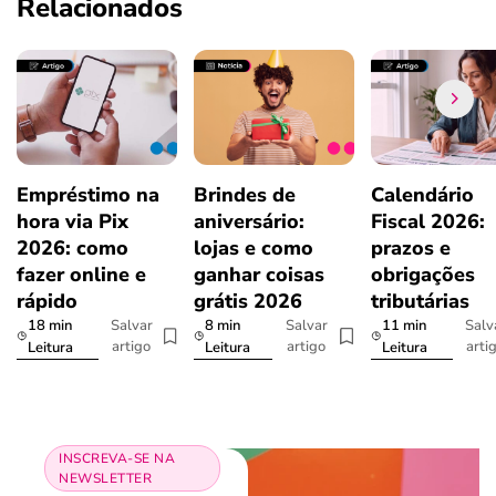
Relacionados
Empréstimo na
Brindes de
Calendário
hora via Pix
aniversário:
Fiscal 2026:
2026: como
lojas e como
prazos e
fazer online e
ganhar coisas
obrigações
rápido
grátis 2026
tributárias
18 min
8 min
11 min
Salvar
Salvar
Salv
artigo
artigo
arti
Leitura
Leitura
Leitura
INSCREVA-SE NA
NEWSLETTER