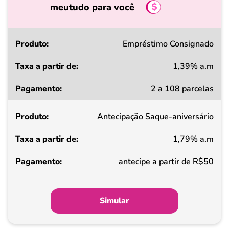
meutudo para você
Produto
Empréstimo Consignado
1,39% a.m
Taxa
2 a 108 parcelas
a
partir
Antecipação Saque-aniversário
de
1,79% a.m
Pagamento
antecipe a partir de R$50
Simular