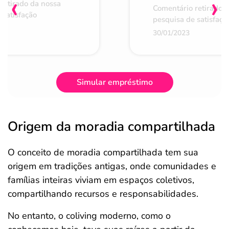
‹
›
retirado da nossa
Comentário retirado 
 satisfação
pesquisa de satisfaçã
30/01/2023
Simular empréstimo
Origem da moradia compartilhada
O conceito de moradia compartilhada tem sua
origem em tradições antigas, onde comunidades e
famílias inteiras viviam em espaços coletivos,
compartilhando recursos e responsabilidades.
No entanto, o coliving moderno, como o