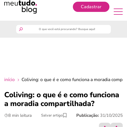
Cadastrar
Cadastrar
meutudo
guia do trabalhador
finanças
início
Coliving: o que é e como funciona a moradia compar
benefícios
Coliving: o que é e como funciona
a moradia compartilhada?
crédito fácil
8 min leitura
Publicação:
31/10/2025
Salvar artigo
últimas notícias