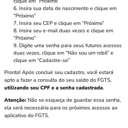
clique em “Próximo”
Insira sua data de nascimento e clique em
“Próximo”
Insira seu CEP e clique em “Próximo”
Insira seu e-mail duas vezes e clique em
“Próximo”
Digite uma senha para seus futuros acessos
duas vezes, clique em “Não sou um robô” e
clique em “Cadastre-se”
Pronto! Após concluir seu cadastro, você estará
apto a fazer a consulta do seu saldo do FGTS,
utilizando seu CPF e a senha cadastrada
.
Atenção:
Não se esqueça de guardar essa senha,
ela será necessária para os próximos acessos ao
aplicativo do FGTS.
Salvar Ferramenta
Salvar Ferramenta
Salvar Ferramenta