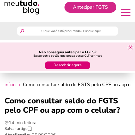
Antecipar FGTS
Antecipar FGTS
meutudo
Não conseguiu antecipar o FGTS?
Existe outra opção que pouca gente CLT conhece
guia do trabalhador
Descobrir agora
finanças
início
Como consultar saldo do FGTS pelo CPF ou app com
benefícios
Como consultar saldo do FGTS
pelo CPF ou app com o celular?
crédito fácil
14 min leitura
últimas notícias
Salvar artigo