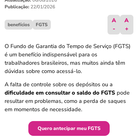
Atualização:
06/08/2026
ferramentas
Publicação:
22/01/2026
A
A
benefícios
FGTS
-
+
O Fundo de Garantia do Tempo de Serviço (FGTS)
é um benefício indispensável para os
trabalhadores brasileiros, mas muitos ainda têm
dúvidas sobre como acessá-lo.
A falta de controle sobre os depósitos ou a
dificuldade em consultar o saldo do FGTS
pode
resultar em problemas, como a perda de saques
em momentos de necessidade.
Quero antecipar meu FGTS