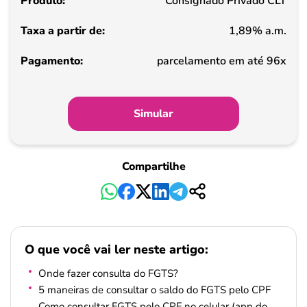
Consignado Privado CLT
de
1,89% a.m.
Pagamento
parcelamento em até 96x
Simular
Compartilhe
O que você vai ler neste artigo:
Onde fazer consulta do FGTS?
5 maneiras de consultar o saldo do FGTS pelo CPF
Como consultar FGTS pelo CPF no celular (app do