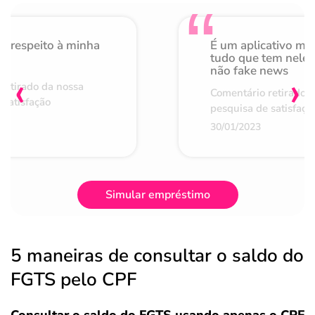
o respeito à minha
É um aplicativo mu
de
tudo que tem nele 
não fake news
‹
›
retirado da nossa
Comentário retirado 
 satisfação
pesquisa de satisfaçã
30/01/2023
Simular empréstimo
5 maneiras de consultar o saldo do
FGTS pelo CPF