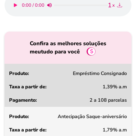
1
0:00 / 0:00
x
Confira as melhores soluções
meutudo para você
Produto
Empréstimo Consignado
1,39% a.m
Taxa
2 a 108 parcelas
a
partir
Antecipação Saque-aniversário
de
1,79% a.m