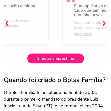
o respeito à minha
É um aplicativo mu
de
tudo que tem nele 
não fake news
‹
›
retirado da nossa
Comentário retirado 
 satisfação
pesquisa de satisfaçã
30/01/2023
Simular empréstimo
Quando foi criado o Bolsa Família?
O Bolsa Família foi instituído no final de 2003,
durante o primeiro mandato do presidente Luiz
Inácio Lula da Silva (PT), e se tornou lei em 2004.