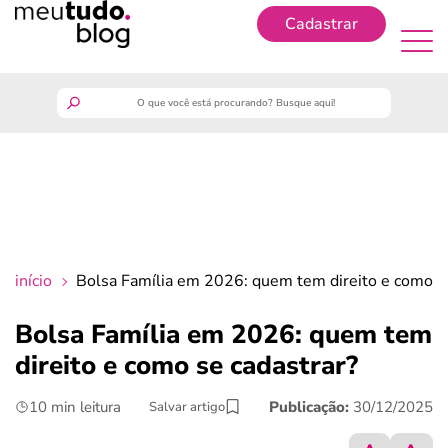
Cadastrar
Cadastrar
meutudo
guia do trabalhador
finanças
início
Bolsa Família em 2026: quem tem direito e como se
benefícios
Bolsa Família em 2026: quem tem
direito e como se cadastrar?
crédito fácil
10 min leitura
Publicação:
30/12/2025
Salvar artigo
últimas notícias