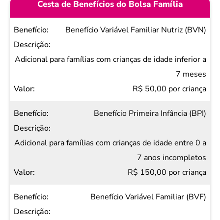
Cesta de Benefícios do Bolsa Família
Benefício
Benefício Variável Familiar Nutriz (BVN)
Descrição
Valor
Adicional para famílias com crianças de idade inferior a
7 meses
R$ 50,00 por criança
Benefício Primeira Infância (BPI)
Adicional para famílias com crianças de idade entre 0 a
7 anos incompletos
R$ 150,00 por criança
Benefício Variável Familiar (BVF)