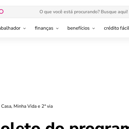
rabalhador
finanças
benefícios
crédito fáci
Casa, Minha Vida e 2ª via
boleto do progra