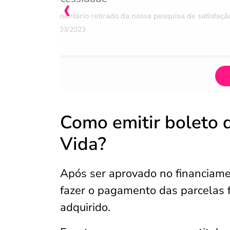
‹
Comentário retirado da nossa pesquisa de satisfaçã
07/03/2023
Como emitir boleto 
Vida?
Após ser aprovado no financiame
fazer o pagamento das parcelas f
adquirido.