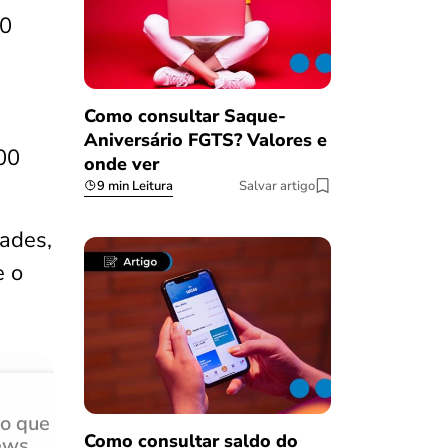
00
Como consultar Saque-
Aniversário FGTS? Valores e
00
onde ver
9 min Leitura
Salvar artigo
dades,
e o
do que
Achei muito rápido, sem 
Como consultar saldo do
ews
burocracia