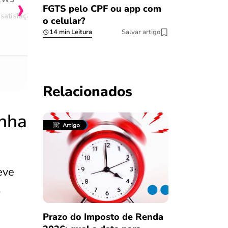
›
FGTS pelo CPF ou app com
satisfação
Comentário retirado da nossa pes
o celular?
08/03/2023
14 min Leitura
Salvar artigo
Relacionados
inha
eve
l
Prazo do Imposto de Renda