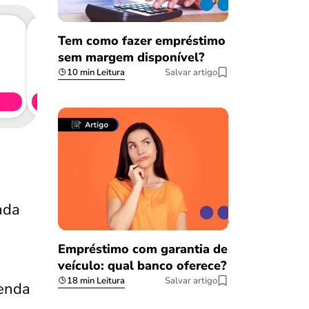
Tem como fazer empréstimo
sem margem disponível?
Consig
10 min Leitura
Salvar artigo
CL
Simule 
ada
Empréstimo com garantia de
veículo: qual banco oferece?
18 min Leitura
Salvar artigo
renda
Salvar Ferramenta