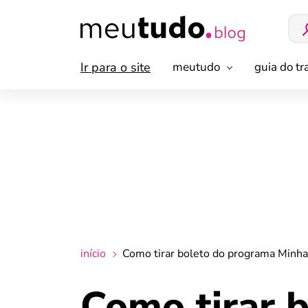
Ir para o site
meutudo
guia do t
início
Como tirar boleto do programa Minha 
Como tirar 