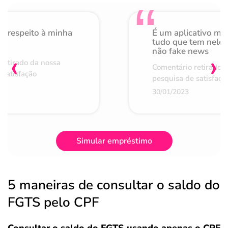
o respeito à minha
É um aplicativo mu
de
tudo que tem nele 
não fake news
‹
›
retirado da nossa
Comentário retirado 
 satisfação
pesquisa de satisfaçã
30/01/2023
Simular empréstimo
5 maneiras de consultar o saldo do
FGTS pelo CPF