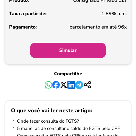
Consignado Privado CLT
de
1,89% a.m.
Pagamento
parcelamento em até 96x
Simular
Compartilhe
O que você vai ler neste artigo:
Onde fazer consulta do FGTS?
5 maneiras de consultar o saldo do FGTS pelo CPF
Como consultar FGTS pelo CPF no celular (app do