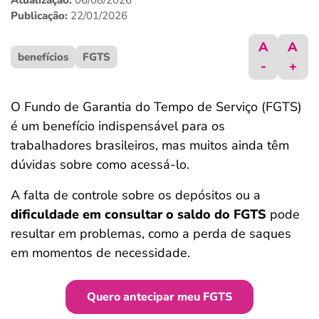
Atualização:
06/08/2026
ferramentas
Publicação:
22/01/2026
A
A
benefícios
FGTS
-
+
O Fundo de Garantia do Tempo de Serviço (FGTS)
é um benefício indispensável para os
trabalhadores brasileiros, mas muitos ainda têm
dúvidas sobre como acessá-lo.
A falta de controle sobre os depósitos ou a
dificuldade em consultar o saldo do FGTS
pode
resultar em problemas, como a perda de saques
em momentos de necessidade.
Quero antecipar meu FGTS