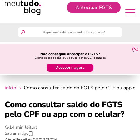
Antecipar FGTS
Antecipar FGTS
meutudo
Não conseguiu antecipar o FGTS?
Existe outra opção que pouca gente CLT conhece
guia do trabalhador
Descobrir agora
finanças
início
Como consultar saldo do FGTS pelo CPF ou app com
benefícios
Como consultar saldo do FGTS
pelo CPF ou app com o celular?
crédito fácil
14 min leitura
últimas notícias
Salvar artigo