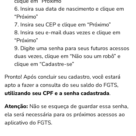
clique em “Próximo”
Insira sua data de nascimento e clique em
“Próximo”
Insira seu CEP e clique em “Próximo”
Insira seu e-mail duas vezes e clique em
“Próximo”
Digite uma senha para seus futuros acessos
duas vezes, clique em “Não sou um robô” e
clique em “Cadastre-se”
Pronto! Após concluir seu cadastro, você estará
apto a fazer a consulta do seu saldo do FGTS,
utilizando seu CPF e a senha cadastrada
.
Atenção:
Não se esqueça de guardar essa senha,
ela será necessária para os próximos acessos ao
aplicativo do FGTS.
Salvar Ferramenta
Salvar Ferramenta
Salvar Ferramenta