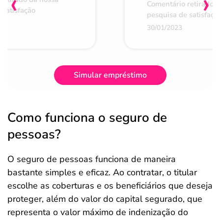
‹
›
Comentário retirado 
 satisfação
pesquisa de satisfaçã
30/01/2023
Simular empréstimo
Como funciona o seguro de
pessoas?
O seguro de pessoas funciona de maneira
bastante simples e eficaz. Ao contratar, o titular
escolhe as coberturas e os beneficiários que deseja
proteger, além do valor do capital segurado, que
representa o valor máximo de indenização do