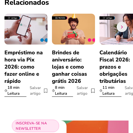
Relacionados
Empréstimo na
Brindes de
Calendário
hora via Pix
aniversário:
Fiscal 2026:
2026: como
lojas e como
prazos e
fazer online e
ganhar coisas
obrigações
rápido
grátis 2026
tributárias
18 min
8 min
11 min
Salvar
Salvar
Salv
artigo
artigo
arti
Leitura
Leitura
Leitura
INSCREVA-SE NA
NEWSLETTER