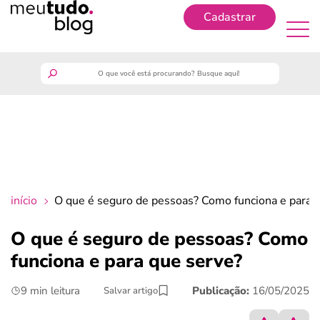
Cadastrar
Cadastrar
meutudo
guia do trabalhador
finanças
início
O que é seguro de pessoas? Como funciona e para 
benefícios
O que é seguro de pessoas? Como
funciona e para que serve?
crédito fácil
9 min leitura
Publicação:
16/05/2025
Salvar artigo
últimas notícias