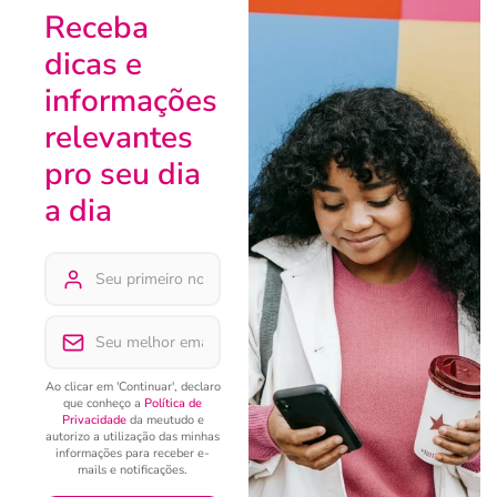
Receba
dicas e
informações
relevantes
pro seu dia
a dia
Ao clicar em 'Continuar', declaro
que conheço a
Política de
Privacidade
da meutudo e
autorizo a utilização das minhas
informações para receber e-
mails e notificações.