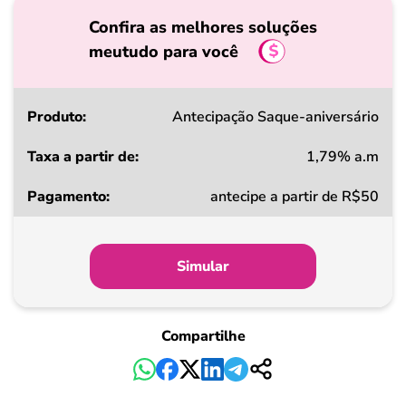
Confira as melhores soluções
meutudo para você
Produto
Antecipação Saque-aniversário
1,79% a.m
Taxa
antecipe a partir de R$50
a
partir
de
Simular
Pagamento
Compartilhe