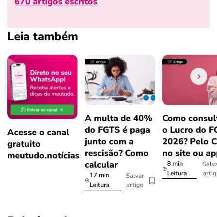
670 artigos escritos
Leia também
A multa de 40%
Como consul
do FGTS é paga
o Lucro do 
Acesse o canal
junto com a
2026? Pelo 
gratuito
rescisão? Como
no site ou a
meutudo.notícias
calcular
8 min
Salv
arti
Leitura
17 min
Salvar
artigo
Leitura