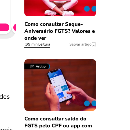
Consig
CL
Como consultar Saque-
Simule 
Aniversário FGTS? Valores e
onde ver
9 min Leitura
Salvar artigo
ades
Como consultar saldo do
FGTS pelo CPF ou app com
Salvar Ferramenta