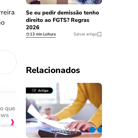
reira
Se eu pedir demissão tenho
direito ao FGTS? Regras
ão
2026
13 min Leitura
Salvar artigo
Relacionados
do que
Achei muito rápido, sem 
›
ews
burocracia
satisfação
Comentário retirado da nossa pes
08/03/2023