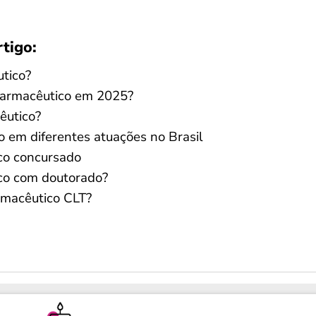
rtigo:
utico?
farmacêutico em 2025?
êutico?
o em diferentes atuações no Brasil
co concursado
co com doutorado?
rmacêutico CLT?