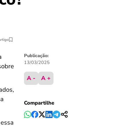
artigo
a
Publicação:
13/03/2025
sobre
A -
A +
ados,
ja
Compartilhe
 essa