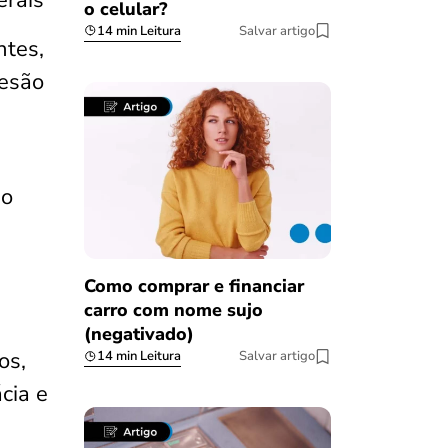
erais
o celular?
14 min Leitura
Salvar artigo
ntes,
desão
ão
Como comprar e financiar
carro com nome sujo
(negativado)
os,
14 min Leitura
Salvar artigo
cia e