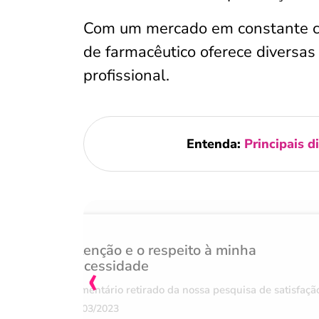
Com um mercado em constante cres
de farmacêutico oferece diversas
profissional.
Entenda:
Principais d
Atenção e o respeito à minha
‹
necessidade
Comentário retirado da nossa pesquisa de satisfaçã
07/03/2023