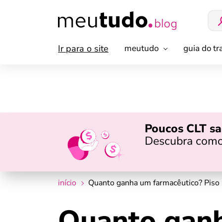
Ir para o site
meutudo
guia do t
Poucos CLT sa
Descubra como
início
Quanto ganha um farmacêutico? Piso 
Quanto ganh