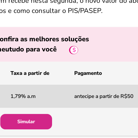
uem recebe nesta segunda, o novo valor do a
tos e como consultar o PIS/PASEP.
onfira as melhores soluções
eutudo para você
Taxa a partir de
Pagamento
1,79% a.m
antecipe a partir de R$50
Simular