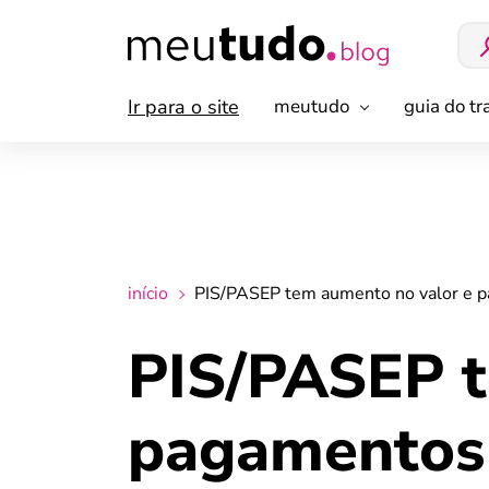
Ir para o site
meutudo
guia do t
início
PIS/PASEP tem aumento no valor e p
PIS/PASEP t
pagamentos 