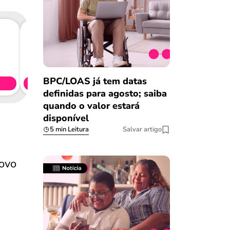
Consig
CL
BPC/LOAS já tem datas
Simule 
definidas para agosto; saiba
quando o valor estará
disponível
5 min Leitura
Salvar artigo
novo