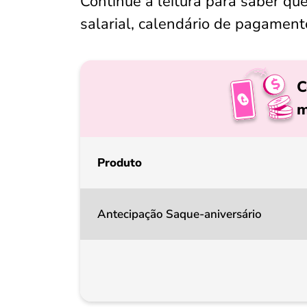
Continue a leitura para saber q
salarial, calendário de pagamen
C
m
Produto
Antecipação Saque-aniversário