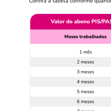
Confira a tabela conforme quant
Valor do abono PIS/PA
Meses trabalhados
1 mês
2 meses
3 meses
4 meses
5 meses
6 meses