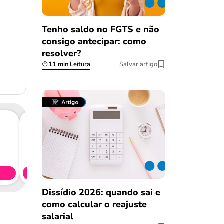
Tenho saldo no FGTS e não
consigo antecipar: como
resolver?
11 min Leitura
Salvar artigo
Consig
CL
Simule 
Dissídio 2026: quando sai e
como calcular o reajuste
salarial
Salvar Ferramenta