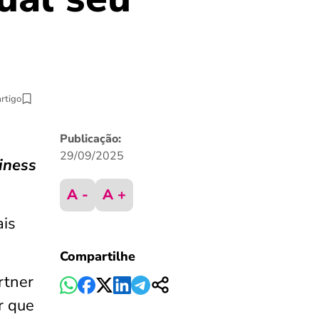
artigo
Publicação:
29/09/2025
iness
A -
A +
ais
Compartilhe
rtner
r que