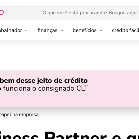
rabalhador
finanças
benefícios
crédito fáci
bem desse jeito de crédito
 funciona o consignado CLT
 papel na empresa
ness Partner e q