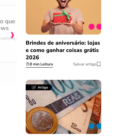
do que
Achei muito rápido, sem 
›
ews
burocracia
satisfação
Comentário retirado da nossa pes
Brindes de aniversário: lojas
08/03/2023
e como ganhar coisas grátis
2026
8 min Leitura
Salvar artigo