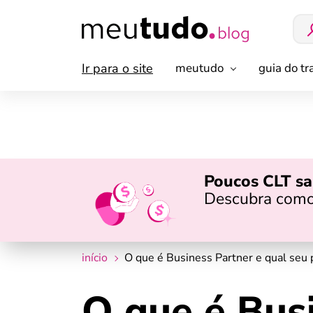
Ir para o site
meutudo
guia do t
Poucos CLT sa
Descubra como
início
O que é Business Partner e qual seu
O que é Busi