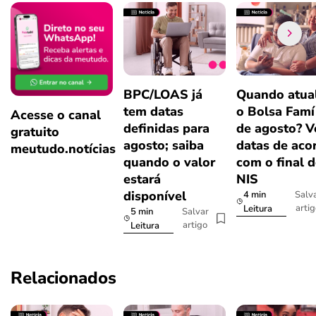
BPC/LOAS já
Quando atual
tem datas
o Bolsa Famí
Acesse o canal
definidas para
de agosto? V
gratuito
agosto; saiba
datas de aco
meutudo.notícias
quando o valor
com o final 
estará
NIS
disponível
4 min
Salv
arti
Leitura
5 min
Salvar
artigo
Leitura
Relacionados