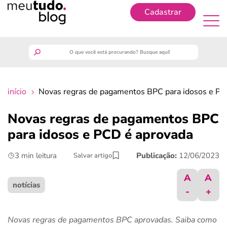
Cadastrar
Cadastrar
meutudo
início
Novas regras de pagamentos BPC para idosos e PC
guia do trabalhador
Novas regras de pagamentos BPC
finanças
para idosos e PCD é aprovada
3 min leitura
Publicação:
12/06/2023
Salvar artigo
benefícios
A
A
crédito fácil
notícias
-
+
últimas notícias
Novas regras de pagamentos BPC aprovadas. Saiba como