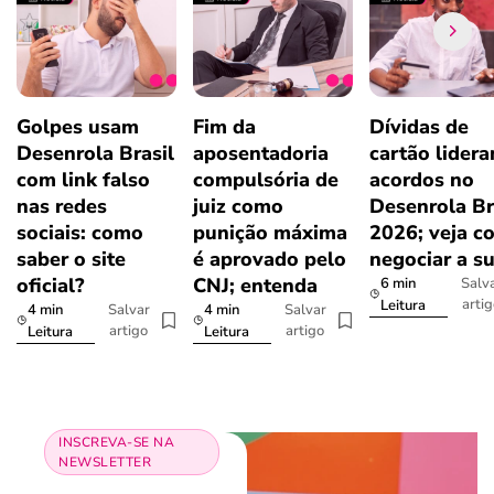
Golpes usam
Fim da
Dívidas de
Desenrola Brasil
aposentadoria
cartão lider
com link falso
compulsória de
acordos no
nas redes
juiz como
Desenrola Br
sociais: como
punição máxima
2026; veja c
saber o site
é aprovado pelo
negociar a s
oficial?
CNJ; entenda
6 min
Salv
arti
Leitura
4 min
4 min
Salvar
Salvar
artigo
artigo
Leitura
Leitura
INSCREVA-SE NA
NEWSLETTER