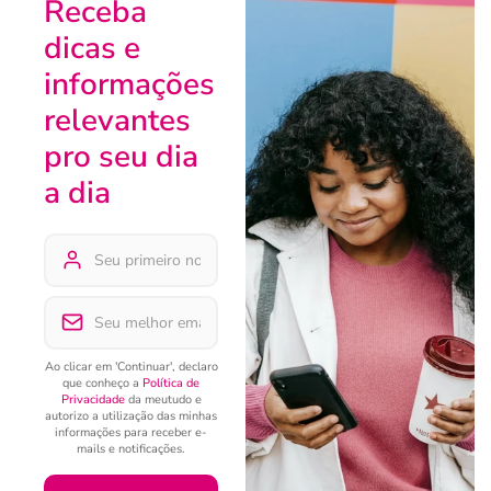
Receba
dicas e
informações
relevantes
pro seu dia
a dia
Ao clicar em 'Continuar', declaro
que conheço a
Política de
Privacidade
da meutudo e
autorizo a utilização das minhas
informações para receber e-
mails e notificações.