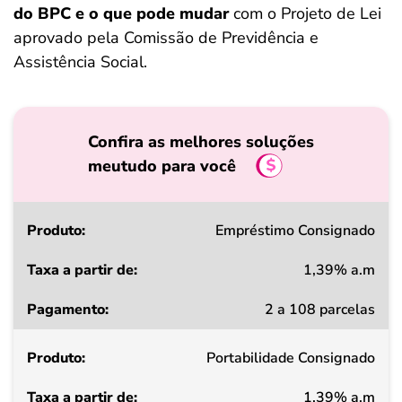
do BPC e o que pode mudar
com o Projeto de Lei
aprovado pela Comissão de Previdência e
Assistência Social.
Confira as melhores soluções
meutudo para você
Produto
Empréstimo Consignado
1,39% a.m
Taxa
2 a 108 parcelas
a
partir
Portabilidade Consignado
de
1,39% a.m