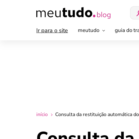
Ir para o site
meutudo
guia do t
início
Consulta da restituição automática do
Consulta da 