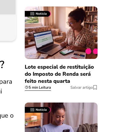
?
Lote especial de restituição
do Imposto de Renda será
para
feito nesta quarta
5 min Leitura
Salvar artigo
i
que o
Salvar Ferramenta
Salvar Ferramenta