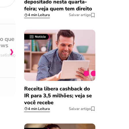
depositado nesta quarta-
feira; veja quem tem direito
4 min Leitura
Salvar artigo
do que
Achei muito rápido, sem 
›
ews
burocracia
satisfação
Comentário retirado da nossa pes
08/03/2023
Receita libera cashback do
IR para 3,5 milhões; veja se
você recebe
4 min Leitura
Salvar artigo