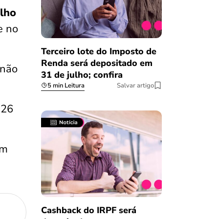
ulho
e no
Terceiro lote do Imposto de
Renda será depositado em
 não
31 de julho; confira
5 min Leitura
Salvar artigo
026
em
Cashback do IRPF será