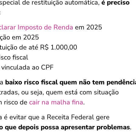
especial de restituição automática,
é preciso
:
clarar Imposto de Renda
em 2025
ação em 2025
tituição de até R$ 1.000,00
sco fiscal
e vinculada ao CPF
ra
baixo risco fiscal quem não tem pendênc
tradas, ou seja, quem está com situação
m risco de
cair na malha fina
.
 é evitar que a Receita Federal gere
o que depois possa apresentar problemas
.