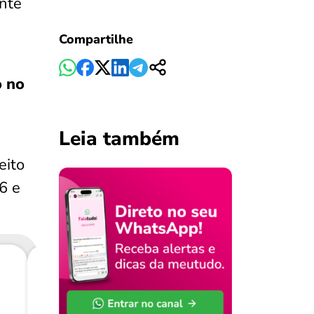
onte
Compartilhe
o no
Leia também
eito
6 e
Consig
CL