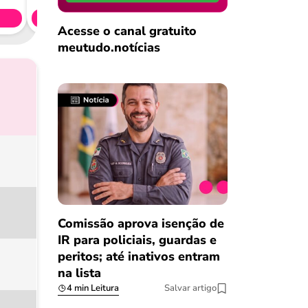
Simule 
Acesse o canal gratuito
meutudo.notícias
Comissão aprova isenção de
IR para policiais, guardas e
peritos; até inativos entram
na lista
4 min Leitura
Salvar artigo