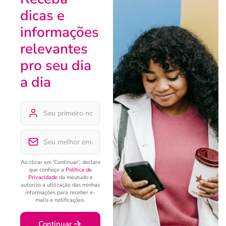
dicas e
informações
relevantes
pro seu dia
a dia
Ao clicar em 'Continuar', declaro
que conheço a
Política de
Privacidade
da meutudo e
autorizo a utilização das minhas
informações para receber e-
mails e notificações.
Continuar