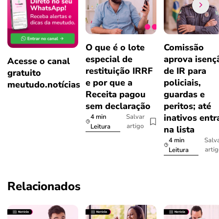
O que é o lote
Comissão
especial de
aprova isenç
Acesse o canal
restituição IRRF
de IR para
gratuito
e por que a
policiais,
meutudo.notícias
Receita pagou
guardas e
sem declaração
peritos; até
inativos ent
4 min
Salvar
artigo
Leitura
na lista
4 min
Salv
arti
Leitura
Relacionados