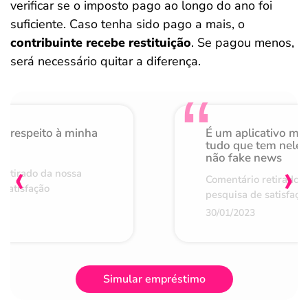
verificar se o imposto pago ao longo do ano foi
suficiente. Caso tenha sido pago a mais, o
contribuinte recebe restituição
. Se pagou menos,
será necessário quitar a diferença.
o respeito à minha
É um aplicativo mu
de
tudo que tem nele 
não fake news
‹
›
retirado da nossa
Comentário retirado 
 satisfação
pesquisa de satisfaçã
30/01/2023
Simular empréstimo