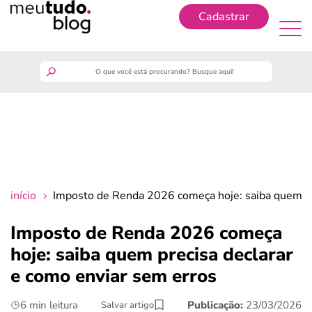
Cadastrar
Cadastrar
meutudo
guia do trabalhador
finanças
início
Imposto de Renda 2026 começa hoje: saiba quem pr
benefícios
Imposto de Renda 2026 começa
hoje: saiba quem precisa declarar
crédito fácil
e como enviar sem erros
últimas notícias
6 min leitura
Publicação:
23/03/2026
Salvar artigo