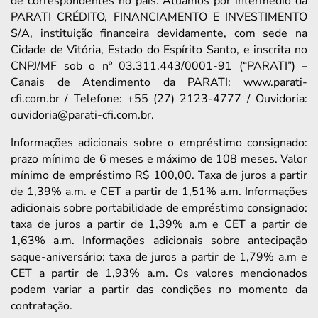
de correspondentes no país. Atuamos por intermédio da
PARATI CRÉDITO, FINANCIAMENTO E INVESTIMENTO
S/A, instituição financeira devidamente, com sede na
Cidade de Vitória, Estado do Espírito Santo, e inscrita no
CNPJ/MF sob o nº 03.311.443/0001-91 (“PARATI”) –
Canais de Atendimento da PARATI: www.parati-
cfi.com.br / Telefone: +55 (27) 2123-4777 / Ouvidoria:
ouvidoria@parati-cfi.com.br.
Informações adicionais sobre o empréstimo consignado:
prazo mínimo de 6 meses e máximo de 108 meses. Valor
mínimo de empréstimo R$ 100,00. Taxa de juros a partir
de 1,39% a.m. e CET a partir de 1,51% a.m. Informações
adicionais sobre portabilidade de empréstimo consignado:
taxa de juros a partir de 1,39% a.m e CET a partir de
1,63% a.m. Informações adicionais sobre antecipação
saque-aniversário: taxa de juros a partir de 1,79% a.m e
CET a partir de 1,93% a.m. Os valores mencionados
podem variar a partir das condições no momento da
contratação.