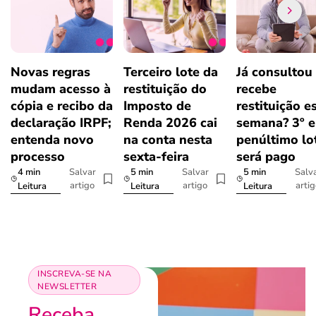
Novas regras
Terceiro lote da
Já consultou
mudam acesso à
restituição do
recebe
cópia e recibo da
Imposto de
restituição e
declaração IRPF;
Renda 2026 cai
semana? 3º e
entenda novo
na conta nesta
penúltimo lo
processo
sexta-feira
será pago
4 min
5 min
5 min
Salvar
Salvar
Salv
artigo
artigo
arti
Leitura
Leitura
Leitura
INSCREVA-SE NA
NEWSLETTER
Receba