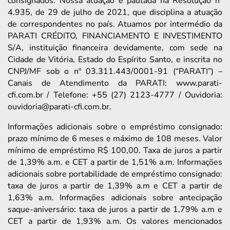
consignados. Nossa atuação é pautada na Resolução nº
4.935, de 29 de julho de 2021, que disciplina a atuação
de correspondentes no país. Atuamos por intermédio da
PARATI CRÉDITO, FINANCIAMENTO E INVESTIMENTO
S/A, instituição financeira devidamente, com sede na
Cidade de Vitória, Estado do Espírito Santo, e inscrita no
CNPJ/MF sob o nº 03.311.443/0001-91 (“PARATI”) –
Canais de Atendimento da PARATI: www.parati-
cfi.com.br / Telefone: +55 (27) 2123-4777 / Ouvidoria:
ouvidoria@parati-cfi.com.br.
Informações adicionais sobre o empréstimo consignado:
prazo mínimo de 6 meses e máximo de 108 meses. Valor
mínimo de empréstimo R$ 100,00. Taxa de juros a partir
de 1,39% a.m. e CET a partir de 1,51% a.m. Informações
adicionais sobre portabilidade de empréstimo consignado:
taxa de juros a partir de 1,39% a.m e CET a partir de
1,63% a.m. Informações adicionais sobre antecipação
saque-aniversário: taxa de juros a partir de 1,79% a.m e
CET a partir de 1,93% a.m. Os valores mencionados