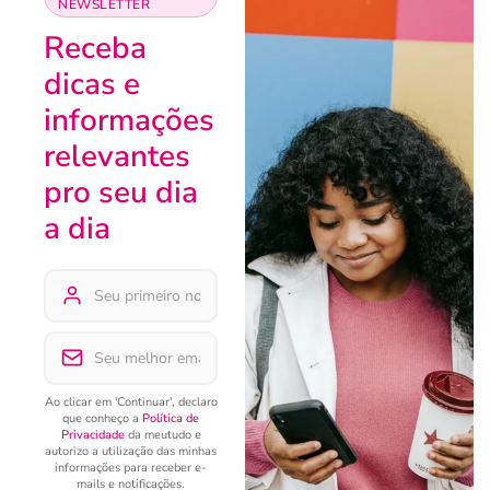
NEWSLETTER
Receba
dicas e
informações
relevantes
pro seu dia
a dia
Ao clicar em 'Continuar', declaro
que conheço a
Política de
Privacidade
da meutudo e
autorizo a utilização das minhas
informações para receber e-
mails e notificações.