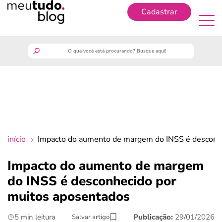
Cadastrar
Cadastrar
meutudo
guia do trabalhador
finanças
início
Impacto do aumento de margem do INSS é desconh
benefícios
Impacto do aumento de margem
do INSS é desconhecido por
crédito fácil
muitos aposentados
últimas notícias
5 min leitura
Publicação:
29/01/2026
Salvar artigo