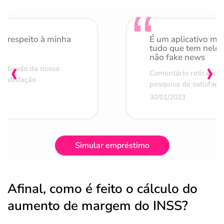
o respeito à minha
É um aplicativo mu
de
tudo que tem nele 
não fake news
‹
›
retirado da nossa
Comentário retirado 
 satisfação
pesquisa de satisfaçã
30/01/2023
Simular empréstimo
Afinal, como é feito o cálculo do
aumento de margem do INSS?