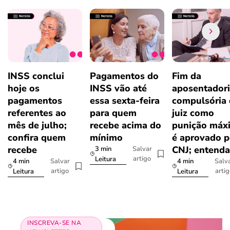
INSS conclui
Pagamentos do
Fim da
hoje os
INSS vão até
aposentador
pagamentos
essa sexta-feira
compulsória
referentes ao
para quem
juiz como
mês de julho;
recebe acima do
punição máx
confira quem
mínimo
é aprovado p
recebe
CNJ; entenda
3 min
Salvar
artigo
Leitura
4 min
4 min
Salvar
Salv
artigo
arti
Leitura
Leitura
INSCREVA-SE NA