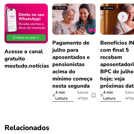
Pagamento de
Benefícios I
julho para
com final 5
Acesse o canal
aposentados e
recebem
gratuito
pensionistas
aposentadori
meutudo.notícias
acima do
BPC de julho
mínimo começa
hoje; veja
nesta segunda
próximas dat
4 min
4 min
Salvar
Salv
artigo
arti
Leitura
Leitura
Relacionados