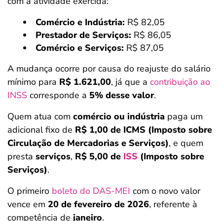
com a atividade exercida:
Comércio e Indústria:
R$ 82,05
Prestador de Serviços:
R$ 86,05
Comércio e Serviços:
R$ 87,05
A mudança ocorre por causa do reajuste do salário
mínimo para
R$ 1.621,00
, já que a
contribuição ao
INSS
corresponde a
5% desse valor
.
Quem atua com
comércio ou indústria
paga um
adicional fixo de
R$ 1,00 de ICMS (Imposto sobre
Circulação de Mercadorias e Serviços)
, e quem
presta
serviços
,
R$ 5,00 de
ISS
(Imposto sobre
Serviços)
.
O primeiro
boleto do DAS-MEI
com o novo valor
vence em
20 de fevereiro de 2026
, referente à
competência de
janeiro
.