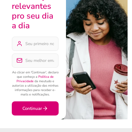
relevantes
pro seu dia
a dia
Ao clicar em 'Continuar', declaro
que conheço a
Política de
Privacidade
da meutudo e
autorizo a utilização das minhas
informações para receber e-
mails e notificações.
Continuar