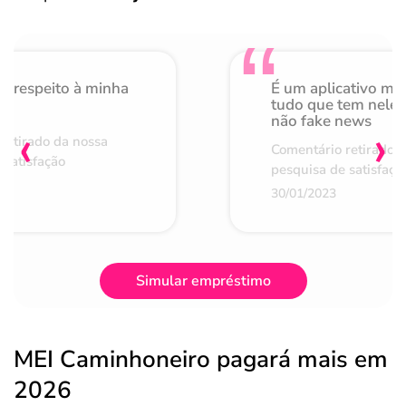
o respeito à minha
É um aplicativo mu
de
tudo que tem nele 
não fake news
‹
›
retirado da nossa
Comentário retirado 
 satisfação
pesquisa de satisfaçã
30/01/2023
Simular empréstimo
MEI Caminhoneiro pagará mais em
2026