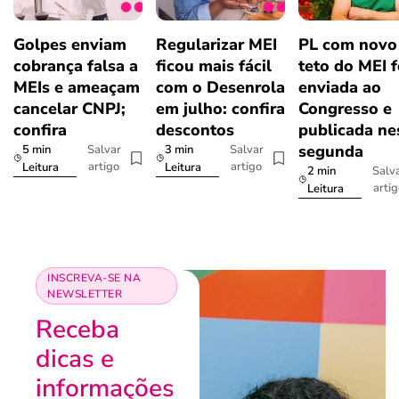
Golpes enviam
Regularizar MEI
PL com novo
cobrança falsa a
ficou mais fácil
teto do MEI f
MEIs e ameaçam
com o Desenrola
enviada ao
cancelar CNPJ;
em julho: confira
Congresso e
confira
descontos
publicada ne
segunda
5 min
3 min
Salvar
Salvar
artigo
artigo
Leitura
Leitura
2 min
Salv
arti
Leitura
INSCREVA-SE NA
NEWSLETTER
Receba
dicas e
informações