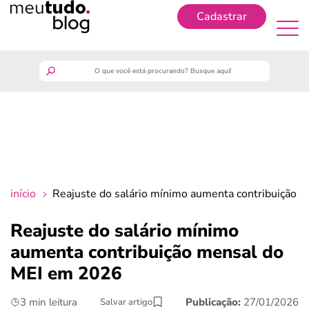
Cadastrar
Cadastrar
meutudo
guia do trabalhador
finanças
início
Reajuste do salário mínimo aumenta contribuição
benefícios
Reajuste do salário mínimo
aumenta contribuição mensal do
crédito fácil
MEI em 2026
últimas notícias
3 min leitura
Publicação:
27/01/2026
Salvar artigo