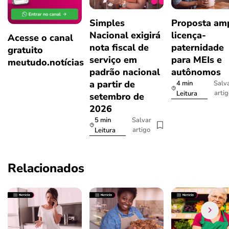
Simples
Proposta amp
Nacional exigirá
licença-
Acesse o canal
nota fiscal de
paternidade
gratuito
serviço em
para MEIs e
meutudo.notícias
padrão nacional
autônomos
a partir de
4 min
Salv
arti
Leitura
setembro de
2026
5 min
Salvar
artigo
Leitura
Relacionados