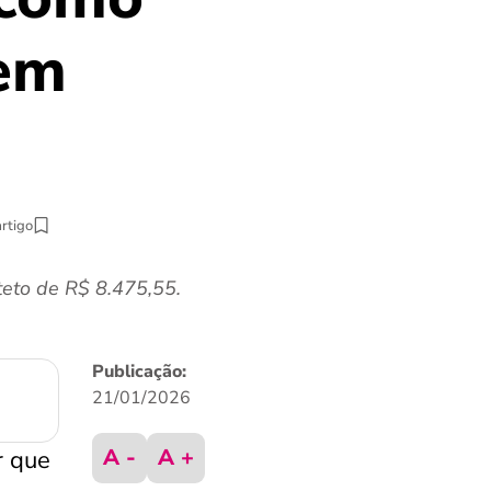
 em
artigo
eto de R$ 8.475,55.
Publicação:
21/01/2026
A -
A +
r que