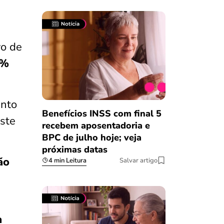
vo de
9%
nto
Benefícios INSS com final 5
uste
recebem aposentadoria e
BPC de julho hoje; veja
próximas datas
ão
4 min Leitura
Salvar artigo
a
Salvar Ferramenta