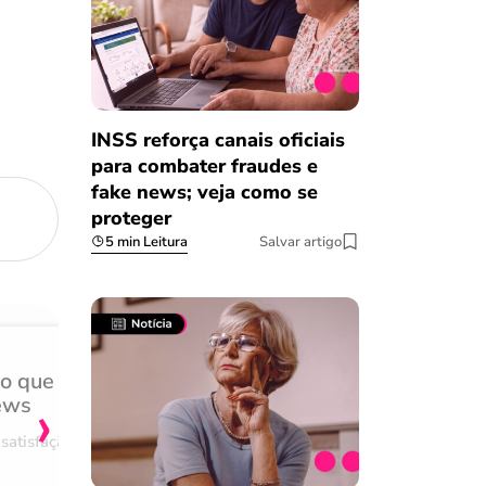
INSS reforça canais oficiais
para combater fraudes e
fake news; veja como se
proteger
5 min Leitura
Salvar artigo
do que
Achei muito rápido, sem 
›
ews
burocracia
satisfação
Comentário retirado da nossa pes
08/03/2023