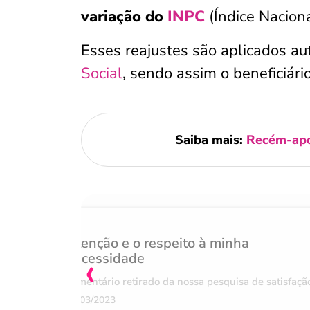
variação do
INPC
(Índice Nacion
Esses
reajustes são aplicados a
Social
, sendo assim o beneficiári
Saiba mais:
Recém-apos
Atenção e o respeito à minha
‹
necessidade
Comentário retirado da nossa pesquisa de satisfaçã
07/03/2023