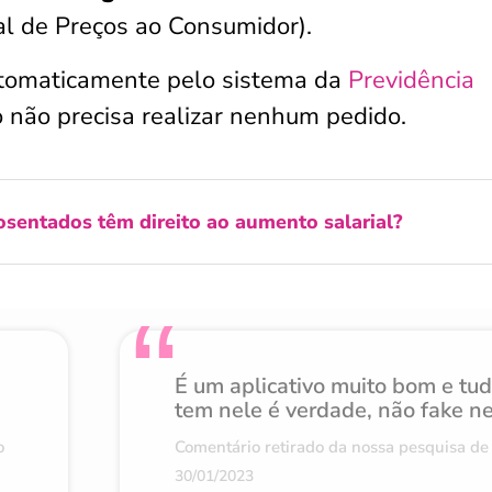
al de Preços ao Consumidor).
utomaticamente pelo sistema da
Previdência
o não precisa realizar nenhum pedido.
entados têm direito ao aumento salarial?
É um aplicativo muito bom e tu
tem nele é verdade, não fake n
o
Comentário retirado da nossa pesquisa de 
30/01/2023