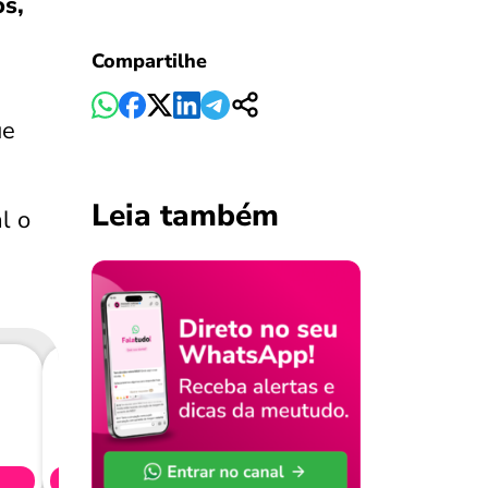
os,
Compartilhe
ue
Leia também
l o
Consig
CL
Simule 