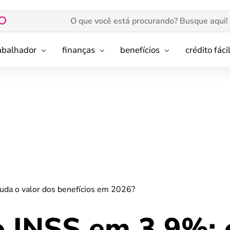
rabalhador
finanças
benefícios
crédito fáci
da o valor dos benefícios em 2026?
o INSS em 3,9%: