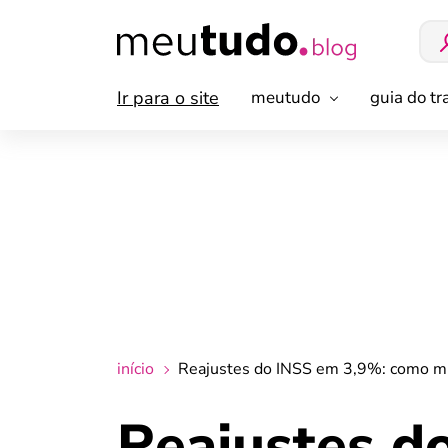
Ir para o site
meutudo
guia do t
início
Reajustes do INSS em 3,9%: como mu
Reajustes d