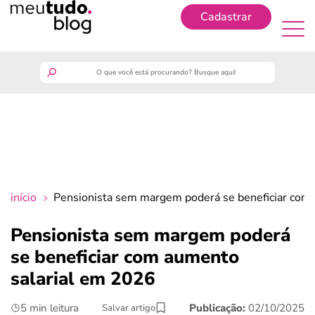
Cadastrar
Cadastrar
meutudo
guia do trabalhador
finanças
início
Pensionista sem margem poderá se beneficiar com
benefícios
Pensionista sem margem poderá
se beneficiar com aumento
crédito fácil
salarial em 2026
últimas notícias
5 min leitura
Publicação:
02/10/2025
Salvar artigo