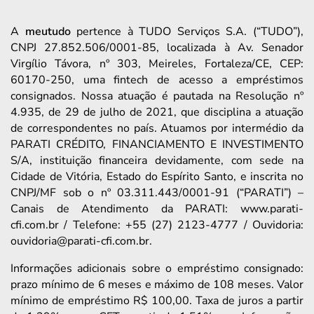
A
meutudo
pertence à TUDO Serviços S.A. (“TUDO”),
CNPJ 27.852.506/0001-85, localizada à Av. Senador
Virgílio Távora, nº 303, Meireles, Fortaleza/CE, CEP:
60170-250, uma fintech de acesso a empréstimos
consignados. Nossa atuação é pautada na Resolução nº
4.935, de 29 de julho de 2021, que disciplina a atuação
de correspondentes no país. Atuamos por intermédio da
PARATI CRÉDITO, FINANCIAMENTO E INVESTIMENTO
S/A, instituição financeira devidamente, com sede na
Cidade de Vitória, Estado do Espírito Santo, e inscrita no
CNPJ/MF sob o nº 03.311.443/0001-91 (“PARATI”) –
Canais de Atendimento da PARATI: www.parati-
cfi.com.br / Telefone: +55 (27) 2123-4777 / Ouvidoria:
ouvidoria@parati-cfi.com.br.
Informações adicionais sobre o empréstimo consignado:
prazo mínimo de 6 meses e máximo de 108 meses. Valor
mínimo de empréstimo R$ 100,00. Taxa de juros a partir