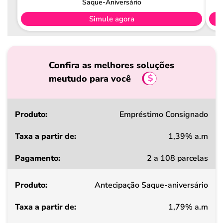
Saque-Aniversário
Simule agora
Confira as melhores soluções
meutudo para você
Produto
Empréstimo Consignado
1,39% a.m
Taxa
2 a 108 parcelas
a
partir
Antecipação Saque-aniversário
de
1,79% a.m