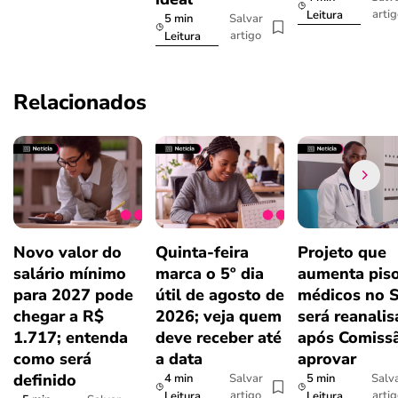
arti
Leitura
5 min
Salvar
artigo
Leitura
Relacionados
Novo valor do
Quinta-feira
Projeto que
salário mínimo
marca o 5º dia
aumenta pis
para 2027 pode
útil de agosto de
médicos no 
chegar a R$
2026; veja quem
será reanali
1.717; entenda
deve receber até
após Comiss
como será
a data
aprovar
definido
4 min
5 min
Salvar
Salv
artigo
arti
Leitura
Leitura