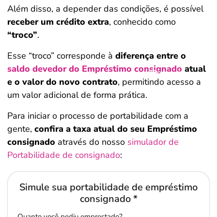
Além disso, a depender das condições, é possível
receber um crédito extra
, conhecido como
“troco”
.
Esse “troco” corresponde à
diferença entre o
saldo devedor do Empréstimo consignado
atual
Salvar Ferramenta
Salvar Ferramenta
Salvar Ferramenta
e o valor do novo contrato
, permitindo acesso a
um valor adicional de forma prática.
Para iniciar o processo de portabilidade com a
gente,
confira a taxa atual do seu Empréstimo
consignado
através do nosso
simulador de
Portabilidade de consignado
:
Simule sua portabilidade de empréstimo
consignado *
Quanto você pediu emprestado?