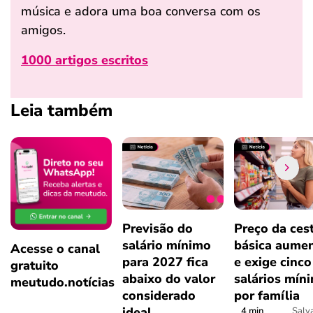
música e adora uma boa conversa com os
amigos.
1000 artigos escritos
Leia também
Previsão do
Preço da ces
salário mínimo
básica aume
Acesse o canal
para 2027 fica
e exige cinco
gratuito
abaixo do valor
salários mín
meutudo.notícias
considerado
por família
ideal
4 min
Salv