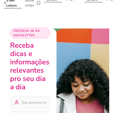
5 min
Salvar
artigo
Leitura
INSCREVA-SE NA
NEWSLETTER
Receba
dicas e
informações
relevantes
pro seu dia
a dia