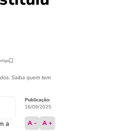
artigo
idos. Saiba quem tem
Publicação:
16/09/2025
A -
A +
m a