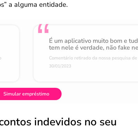
s” a alguma entidade.
É um aplicativo muito bom e tu
tem nele é verdade, não fake n
o
Comentário retirado da nossa pesquisa de 
30/01/2023
Simular empréstimo
contos indevidos no seu