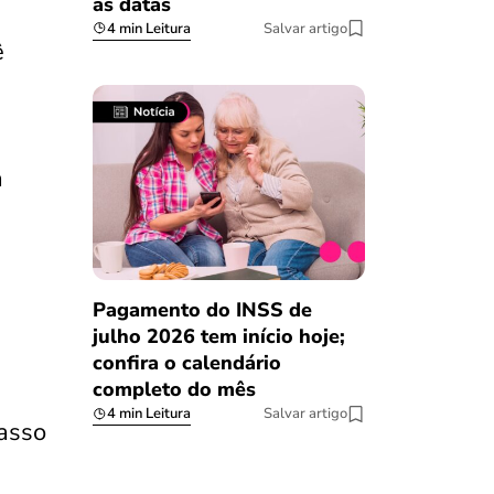
as datas
4 min Leitura
Salvar artigo
ê
a
Pagamento do INSS de
julho 2026 tem início hoje;
confira o calendário
completo do mês
4 min Leitura
Salvar artigo
passo