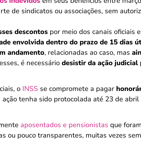
os indevidos
em seus benefícios entre março
te de sindicatos ou associações, sem autori
sses descontos
por meio dos canais oficiais 
de envolvida dentro do prazo de 15 dias út
 em andamento
, relacionadas ao caso, mas
ai
 esses, é necessário
desistir da ação judicial
ciais, o
INSS
se compromete a pagar
honorár
 ação tenha sido protocolada até 23 de abril
almente
aposentados e pensionistas
que fora
adas ou pouco transparentes, muitas vezes se