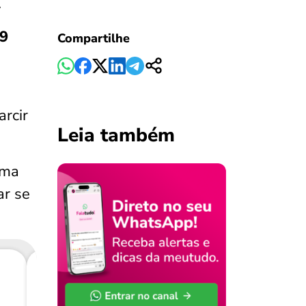
.
29
Compartilhe
rcir
Leia também
rma
ar se
Consig