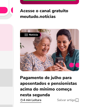
CL
Acesse o canal gratuito
Simule 
meutudo.notícias
Pagamento de julho para
aposentados e pensionistas
acima do mínimo começa
nesta segunda
4 min Leitura
Salvar artigo