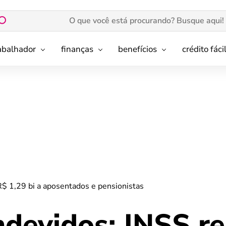
rabalhador
finanças
benefícios
crédito fáci
R$ 1,29 bi a aposentados e pensionistas
devidos: INSS re