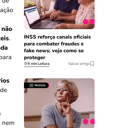
 de
zação
e
não
INSS reforça canais oficiais
eis
.
para combater fraudes e
nda
fake news; veja como se
para
proteger
5 min Leitura
Salvar artigo
ios
 de
m
m nem