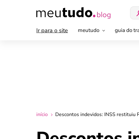
Ir para o site
meutudo
guia do t
início
Descontos indevidos: INSS restituiu 
Descontos in