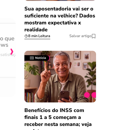
Sua aposentadoria vai ser o
suficiente na velhice? Dados
mostram expectativa x
realidade
8 min Leitura
Salvar artigo
do que
Achei muito rápido, sem 
›
ews
burocracia
satisfação
Comentário retirado da nossa pes
08/03/2023
Benefícios do INSS com
finais 1 a 5 começam a
receber nesta semana; veja