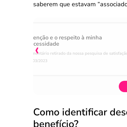
saberem que estavam “associado
Atenção e o respeito à minha
‹
necessidade
Comentário retirado da nossa pesquisa de satisfaçã
07/03/2023
Como identificar des
benefício?