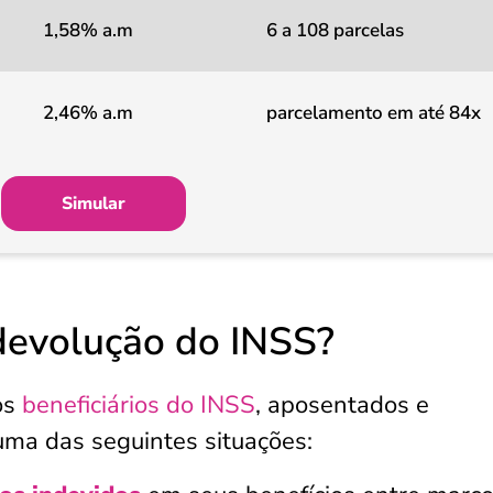
1,58% a.m
6 a 108 parcelas
2,46% a.m
parcelamento em até 84x
Simular
devolução do INSS?
os
beneficiários do INSS
, aposentados e
uma das seguintes situações: