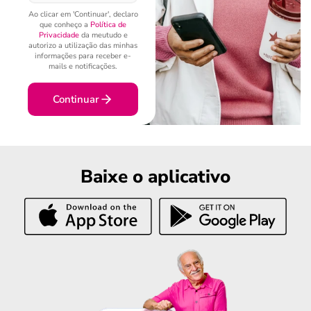
Ao clicar em 'Continuar', declaro
que conheço a
Política de
Privacidade
da meutudo e
autorizo a utilização das minhas
informações para receber e-
mails e notificações.
Continuar
Baixe o aplicativo