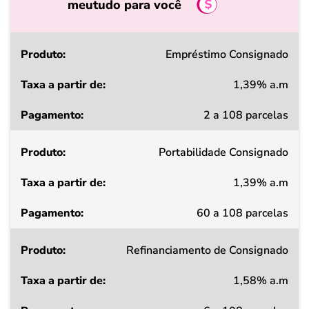
meutudo para você
Produto
Empréstimo Consignado
1,39% a.m
Taxa
2 a 108 parcelas
a
partir
Portabilidade Consignado
de
1,39% a.m
Pagamento
60 a 108 parcelas
Refinanciamento de Consignado
1,58% a.m