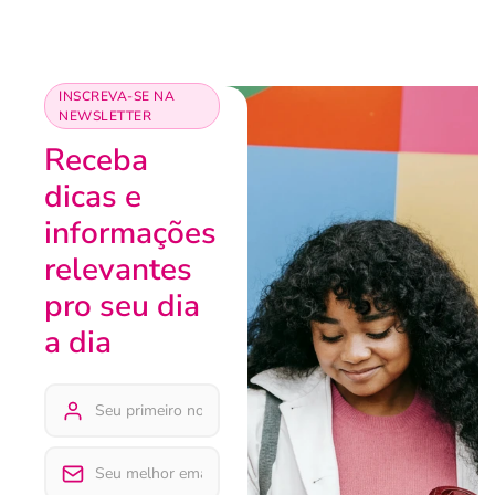
INSCREVA-SE NA
NEWSLETTER
Receba
dicas e
informações
relevantes
pro seu dia
a dia