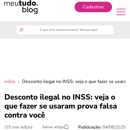
Cadastrar
Cadastrar
meutudo
guia do trabalhador
finanças
início
Desconto ilegal no INSS: veja o que fazer se usaram
benefícios
Desconto ilegal no INSS: veja o
que fazer se usaram prova falsa
crédito fácil
contra você
últimas notícias
5 min leitura
Publicação:
04/08/2025
Salvar artigo