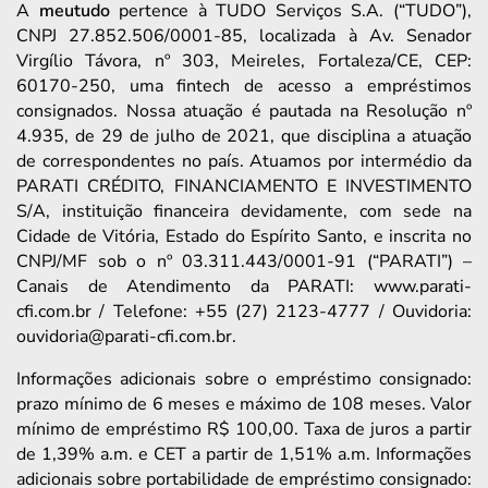
A
meutudo
pertence à TUDO Serviços S.A. (“TUDO”),
CNPJ 27.852.506/0001-85, localizada à Av. Senador
Virgílio Távora, nº 303, Meireles, Fortaleza/CE, CEP:
60170-250, uma fintech de acesso a empréstimos
consignados. Nossa atuação é pautada na Resolução nº
4.935, de 29 de julho de 2021, que disciplina a atuação
de correspondentes no país. Atuamos por intermédio da
PARATI CRÉDITO, FINANCIAMENTO E INVESTIMENTO
S/A, instituição financeira devidamente, com sede na
Cidade de Vitória, Estado do Espírito Santo, e inscrita no
CNPJ/MF sob o nº 03.311.443/0001-91 (“PARATI”) –
Canais de Atendimento da PARATI: www.parati-
cfi.com.br / Telefone: +55 (27) 2123-4777 / Ouvidoria:
ouvidoria@parati-cfi.com.br.
Informações adicionais sobre o empréstimo consignado:
prazo mínimo de 6 meses e máximo de 108 meses. Valor
mínimo de empréstimo R$ 100,00. Taxa de juros a partir
de 1,39% a.m. e CET a partir de 1,51% a.m. Informações
adicionais sobre portabilidade de empréstimo consignado: