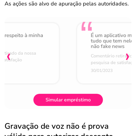
As ações são alvo de apuração pelas autoridades.
o respeito à minha
É um aplicativo mu
de
tudo que tem nele 
não fake news
‹
›
retirado da nossa
Comentário retirado 
 satisfação
pesquisa de satisfaçã
30/01/2023
Simular empréstimo
Gravação de voz não é prova