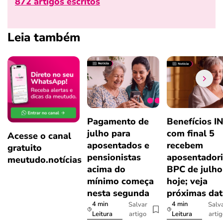
872 artigos escritos
Leia também
Pagamento de
Benefícios I
julho para
com final 5
Acesse o canal
aposentados e
recebem
gratuito
pensionistas
aposentadori
meutudo.notícias
acima do
BPC de julho
mínimo começa
hoje; veja
nesta segunda
próximas dat
4 min
4 min
Salvar
Salv
artigo
arti
Leitura
Leitura