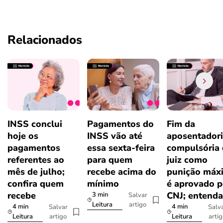
Relacionados
INSS conclui
Pagamentos do
Fim da
hoje os
INSS vão até
aposentador
pagamentos
essa sexta-feira
compulsória
referentes ao
para quem
juiz como
mês de julho;
recebe acima do
punição máx
confira quem
mínimo
é aprovado p
recebe
CNJ; entenda
3 min
Salvar
artigo
Leitura
4 min
4 min
Salvar
Salv
artigo
arti
Leitura
Leitura