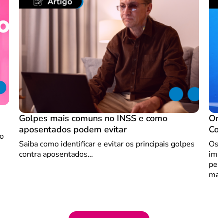
Golpes mais comuns no INSS e como
On
aposentados podem evitar
Co
io
Saiba como identificar e evitar os principais golpes
Os
contra aposentados…
im
pe
ma