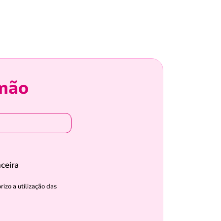
 mão
ceira
izo a utilização das