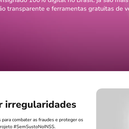
nsignado 100% digital no Brasil: já são mais
ão transparente e ferramentas gratuitas de v
r irregularidades
 para combater as fraudes e proteger os
o projeto #SemSustoNoINSS.