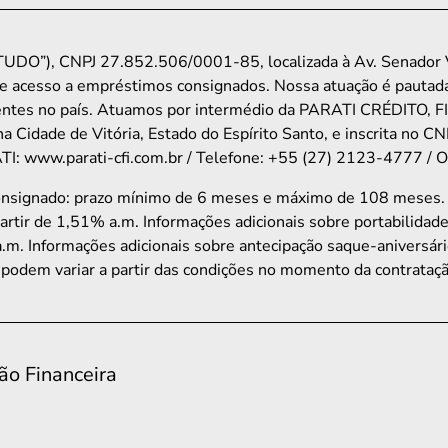
UDO”), CNPJ 27.852.506/0001-85, localizada à Av. Senador Vi
e acesso a empréstimos consignados. Nossa atuação é pautada
ondentes no país. Atuamos por intermédio da PARATI CRÉDI
na Cidade de Vitória, Estado do Espírito Santo, e inscrita n
: www.parati-cfi.com.br / Telefone: +55 (27) 2123-4777 / Ouv
consignado: prazo mínimo de 6 meses e máximo de 108 meses
partir de 1,51% a.m. Informações adicionais sobre portabilidad
.m. Informações adicionais sobre antecipação saque-aniversário
podem variar a partir das condições no momento da contrataçã
ão Financeira