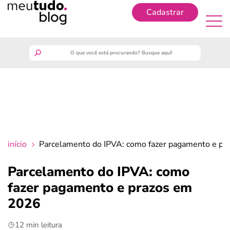
Cadastrar
Cadastrar
meutudo
guia do trabalhador
finanças
início
Parcelamento do IPVA: como fazer pagamento e p
benefícios
Parcelamento do IPVA: como
fazer pagamento e prazos em
crédito fácil
2026
últimas notícias
12 min leitura