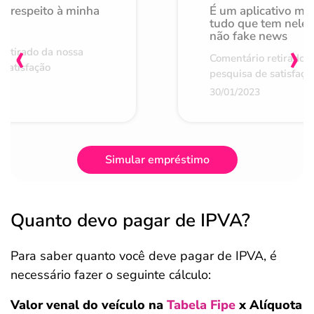
o respeito à minha
É um aplicativo mu
de
tudo que tem nele 
não fake news
‹
›
retirado da nossa
Comentário retirado 
 satisfação
pesquisa de satisfaçã
30/01/2023
Simular empréstimo
Quanto devo pagar de IPVA?
Para saber quanto você deve pagar de IPVA, é
necessário fazer o seguinte cálculo:
Valor venal do veículo na
Tabela Fipe
x Alíquota