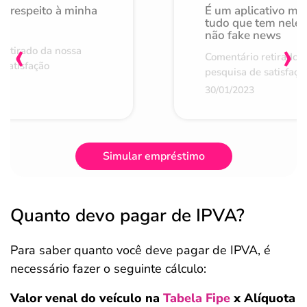
o respeito à minha
É um aplicativo mu
de
tudo que tem nele 
não fake news
‹
›
retirado da nossa
Comentário retirado 
 satisfação
pesquisa de satisfaçã
30/01/2023
Simular empréstimo
Quanto devo pagar de IPVA?
Para saber quanto você deve pagar de IPVA, é
necessário fazer o seguinte cálculo:
Valor venal do veículo na
Tabela Fipe
x Alíquota