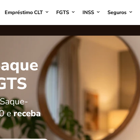
Empréstimo CLT
FGTS
INSS
Seguros
Saque
FGTS
 Saque-
50 e
receba