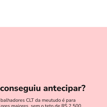
conseguiu antecipar?
abalhadores CLT da meutudo é para
ores maiores, sem o teto de R$ 2.500