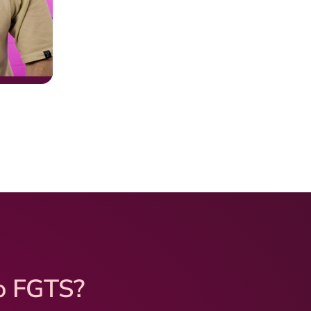
o FGTS?