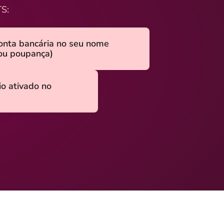
TS:
onta bancária no seu nome
 ou poupança)
io ativado no