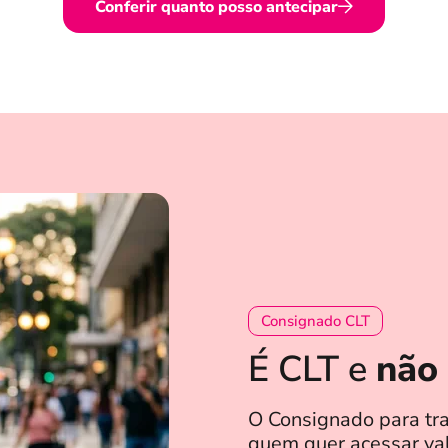
Conferir quanto posso antecipar
Consignado CLT
É CLT e
não 
O Consignado para tr
quem quer acessar val