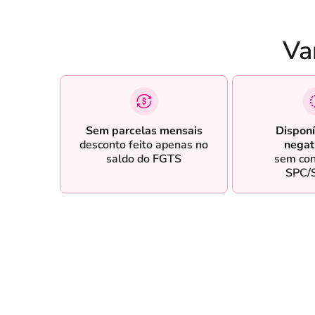
Va
Sem parcelas mensais
Disponí
desconto feito apenas no
negat
saldo do FGTS
sem con
SPC/