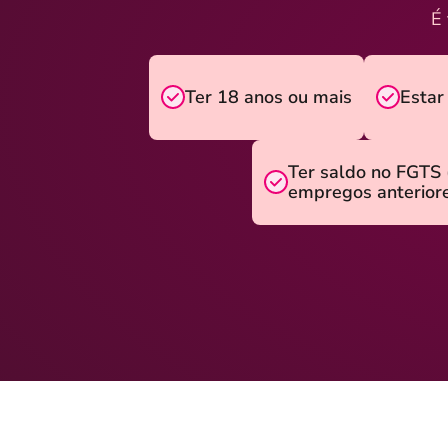
É 
Ter 18 anos ou mais
Estar
Ter saldo no FGTS 
empregos anterior