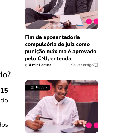
Fim da aposentadoria
compulsória de juiz como
punição máxima é aprovado
pelo CNJ; entenda
4 min Leitura
Salvar artigo
do?
 15
 do
dos