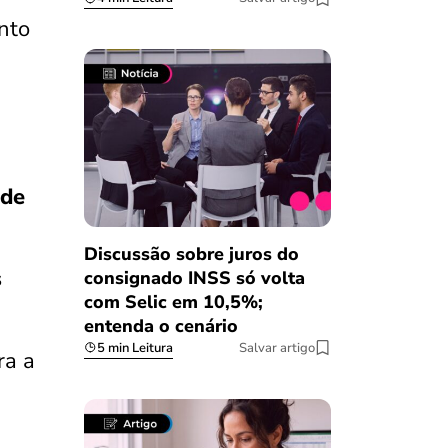
ento
 de
Discussão sobre juros do
s
consignado INSS só volta
com Selic em 10,5%;
entenda o cenário
5 min Leitura
Salvar artigo
ra a