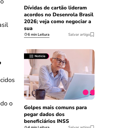
io
Dívidas de cartão lideram
acordos no Desenrola Brasil
2026; veja como negociar a
sil
sua
6 min Leitura
Salvar artigo
?
cidos
ndo o
Golpes mais comuns para
pegar dados dos
beneficiários INSS
4 min Leitura
Salvar artigo