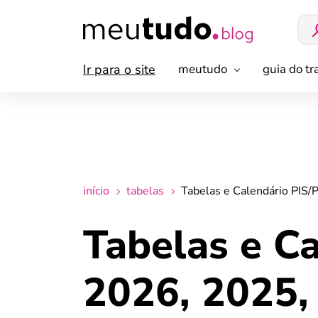
Ir para o site
meutudo
guia do t
início
tabelas
Tabelas e Calendário PIS
Tabelas e C
2026, 2025,