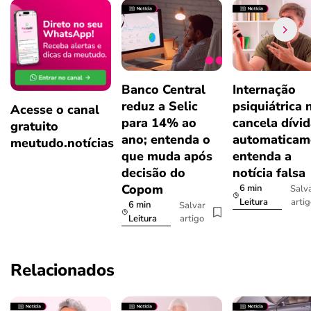
Banco Central
Internação
reduz a Selic
psiquiátrica 
Acesse o canal
para 14% ao
cancela dívi
gratuito
ano; entenda o
automaticam
meutudo.notícias
que muda após
entenda a
decisão do
notícia falsa
Copom
6 min
Salv
arti
Leitura
6 min
Salvar
artigo
Leitura
Relacionados