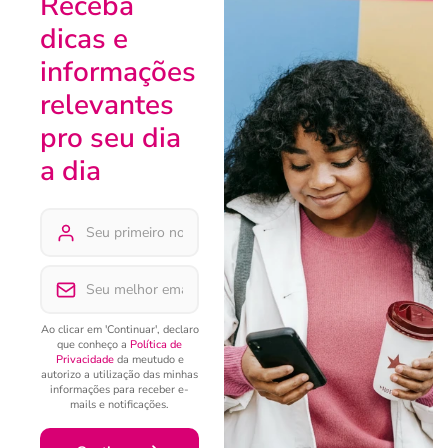
Receba
dicas e
informações
relevantes
pro seu dia
a dia
Ao clicar em 'Continuar', declaro
que conheço a
Política de
Privacidade
da meutudo e
autorizo a utilização das minhas
informações para receber e-
mails e notificações.