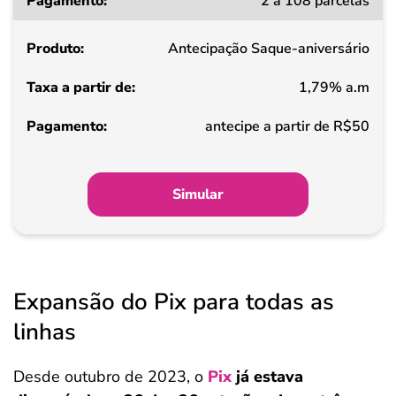
2 a 108 parcelas
a
partir
Antecipação Saque-aniversário
de
1,79% a.m
Pagamento
antecipe a partir de R$50
Simular
Expansão do Pix para todas as
linhas
Desde outubro de 2023, o
Pix
já estava