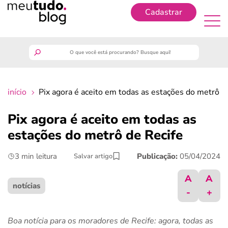
Cadastrar
Cadastrar
meutudo
início
Pix agora é aceito em todas as estações do metrô d
guia do trabalhador
Pix agora é aceito em todas as
finanças
estações do metrô de Recife
3 min leitura
Publicação:
05/04/2024
Salvar artigo
benefícios
A
A
crédito fácil
notícias
-
+
últimas notícias
Boa notícia para os moradores de Recife: agora, todas as