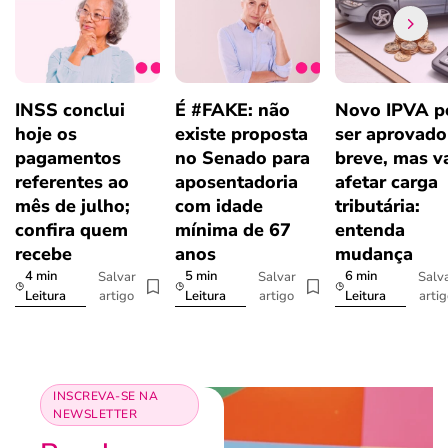
INSS conclui
É #FAKE: não
Novo IPVA p
hoje os
existe proposta
ser aprovad
pagamentos
no Senado para
breve, mas v
referentes ao
aposentadoria
afetar carga
mês de julho;
com idade
tributária:
confira quem
mínima de 67
entenda
recebe
anos
mudança
4 min
5 min
6 min
Salvar
Salvar
Salv
artigo
artigo
arti
Leitura
Leitura
Leitura
INSCREVA-SE NA
NEWSLETTER