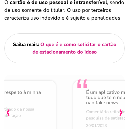
O
cartão é de uso pessoal
e intransferível
, sendo
de uso somente do titular. O uso por terceiros
caracteriza uso indevido e é sujeito a penalidades.
Saiba mais:
O que é e como solicitar o cartão
de estacionamento do idoso
o respeito à minha
É um aplicativo mu
de
tudo que tem nele 
não fake news
‹
›
retirado da nossa
Comentário retirado 
 satisfação
pesquisa de satisfaçã
30/01/2023