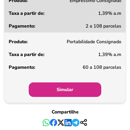
Produto
Empréstimo Consignado
1,39% a.m
Taxa
2 a 108 parcelas
a
partir
Portabilidade Consignado
de
1,39% a.m
Pagamento
60 a 108 parcelas
Simular
Compartilhe