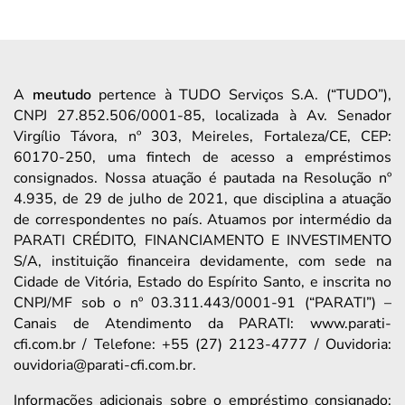
A
meutudo
pertence à TUDO Serviços S.A. (“TUDO”),
CNPJ 27.852.506/0001-85, localizada à Av. Senador
Virgílio Távora, nº 303, Meireles, Fortaleza/CE, CEP:
60170-250, uma fintech de acesso a empréstimos
consignados. Nossa atuação é pautada na Resolução nº
4.935, de 29 de julho de 2021, que disciplina a atuação
de correspondentes no país. Atuamos por intermédio da
PARATI CRÉDITO, FINANCIAMENTO E INVESTIMENTO
S/A, instituição financeira devidamente, com sede na
Cidade de Vitória, Estado do Espírito Santo, e inscrita no
CNPJ/MF sob o nº 03.311.443/0001-91 (“PARATI”) –
Canais de Atendimento da PARATI: www.parati-
cfi.com.br / Telefone: +55 (27) 2123-4777 / Ouvidoria:
ouvidoria@parati-cfi.com.br.
Informações adicionais sobre o empréstimo consignado: