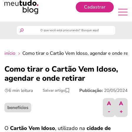
Cadastrar
Cadastrar
meutudo
início
Como tirar o Cartão Vem Idoso, agendar e onde reti
guia do trabalhador
Como tirar o Cartão Vem Idoso,
finanças
agendar e onde retirar
6 min leitura
Publicação:
20/05/2024
Salvar artigo
benefícios
A
A
crédito fácil
benefícios
-
+
últimas notícias
O
Cartão Vem Idoso
, utilizado na
cidade de