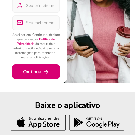
Ao clicar em 'Continuar', declaro
que conheço a
Política de
Privacidade
da meutudo e
autorizo a utilização das minhas
informações para receber e-
mails e notificações.
Continuar
Baixe o aplicativo