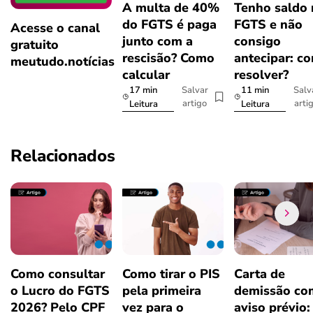
A multa de 40%
Tenho saldo
do FGTS é paga
FGTS e não
Acesse o canal
junto com a
consigo
gratuito
rescisão? Como
antecipar: c
meutudo.notícias
calcular
resolver?
17 min
11 min
Salvar
Salv
artigo
arti
Leitura
Leitura
Relacionados
Como consultar
Como tirar o PIS
Carta de
o Lucro do FGTS
pela primeira
demissão co
2026? Pelo CPF
vez para o
aviso prévio: