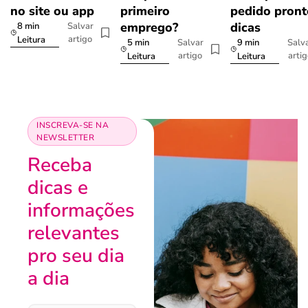
no site ou app
primeiro
pedido pront
emprego?
dicas
8 min
Salvar
artigo
Leitura
5 min
9 min
Salvar
Salv
artigo
arti
Leitura
Leitura
INSCREVA-SE NA
NEWSLETTER
Receba
dicas e
informações
relevantes
pro seu dia
a dia