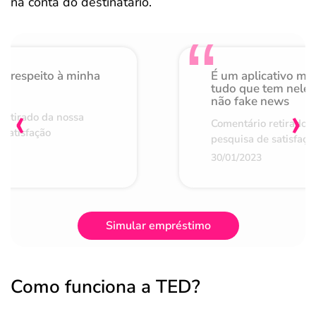
na conta do destinatário.
o respeito à minha
É um aplicativo mu
de
tudo que tem nele 
não fake news
‹
›
retirado da nossa
Comentário retirado 
 satisfação
pesquisa de satisfaçã
30/01/2023
Simular empréstimo
Como funciona a TED?