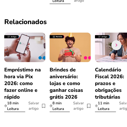
artigo
Leitura
Relacionados
Empréstimo na
Brindes de
Calendário
hora via Pix
aniversário:
Fiscal 2026:
2026: como
lojas e como
prazos e
fazer online e
ganhar coisas
obrigações
rápido
grátis 2026
tributárias
18 min
8 min
11 min
Salvar
Salvar
Salv
artigo
artigo
arti
Leitura
Leitura
Leitura