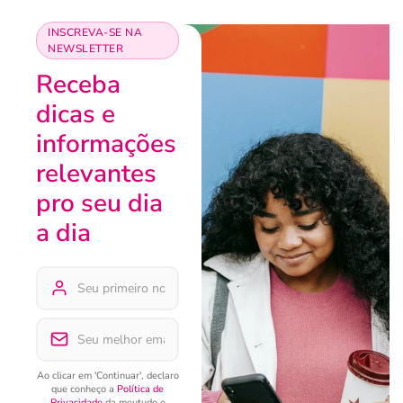
INSCREVA-SE NA
NEWSLETTER
Receba
dicas e
informações
relevantes
pro seu dia
a dia
Ao clicar em 'Continuar', declaro
que conheço a
Política de
Privacidade
da meutudo e