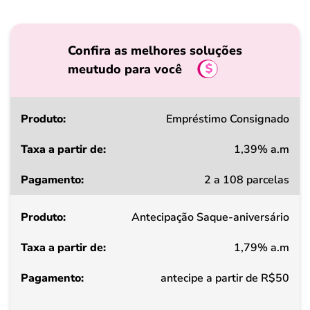
Confira as melhores soluções
meutudo para você
Produto
Empréstimo Consignado
1,39% a.m
Taxa
2 a 108 parcelas
a
partir
Antecipação Saque-aniversário
de
1,79% a.m
Pagamento
antecipe a partir de R$50