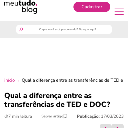
Cadastrar
Cadastrar
meutudo
guia do trabalhador
finanças
início
Qual a diferença entre as transferências de TED e 
benefícios
Qual a diferença entre as
transferências de TED e DOC?
crédito fácil
7 min leitura
Publicação:
17/03/2023
Salvar artigo
últimas notícias