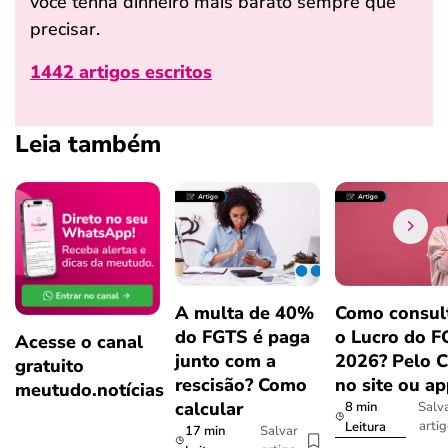
você tenha dinheiro mais barato sempre que
precisar.
1442 artigos escritos
Leia também
A multa de 40%
Como consul
do FGTS é paga
o Lucro do 
Acesse o canal
junto com a
2026? Pelo 
gratuito
rescisão? Como
no site ou a
meutudo.notícias
calcular
8 min
Salv
arti
Leitura
17 min
Salvar