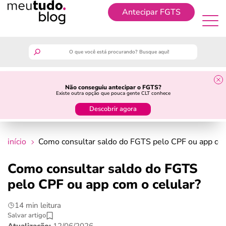
Antecipar FGTS
Antecipar FGTS
meutudo
Não conseguiu antecipar o FGTS?
Existe outra opção que pouca gente CLT conhece
guia do trabalhador
Descobrir agora
finanças
início
Como consultar saldo do FGTS pelo CPF ou app com
benefícios
Como consultar saldo do FGTS
pelo CPF ou app com o celular?
crédito fácil
14 min leitura
últimas notícias
Salvar artigo