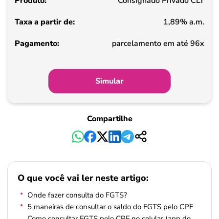
Consignado Privado CLT
de
1,89% a.m.
Pagamento
parcelamento em até 96x
Simular
Compartilhe
O que você vai ler neste artigo:
Onde fazer consulta do FGTS?
5 maneiras de consultar o saldo do FGTS pelo CPF
Como consultar FGTS pelo CPF no celular (app do