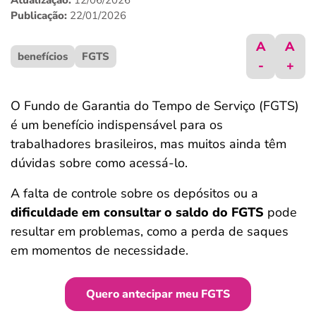
Atualização:
12/06/2026
ferramentas
Publicação:
22/01/2026
A
A
benefícios
FGTS
-
+
O Fundo de Garantia do Tempo de Serviço (FGTS)
é um benefício indispensável para os
trabalhadores brasileiros, mas muitos ainda têm
dúvidas sobre como acessá-lo.
A falta de controle sobre os depósitos ou a
dificuldade em consultar o saldo do FGTS
pode
resultar em problemas, como a perda de saques
em momentos de necessidade.
Quero antecipar meu FGTS