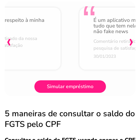
o respeito à minha
É um aplicativo mu
de
tudo que tem nele 
não fake news
‹
›
retirado da nossa
Comentário retirado 
 satisfação
pesquisa de satisfaçã
30/01/2023
Simular empréstimo
5 maneiras de consultar o saldo do
FGTS pelo CPF