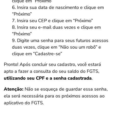
clique em “Próximo”
Insira sua data de nascimento e clique em
“Próximo”
Insira seu CEP e clique em “Próximo”
Insira seu e-mail duas vezes e clique em
“Próximo”
Digite uma senha para seus futuros acessos
duas vezes, clique em “Não sou um robô” e
clique em “Cadastre-se”
Pronto! Após concluir seu cadastro, você estará
apto a fazer a consulta do seu saldo do FGTS,
utilizando seu CPF e a senha cadastrada
.
Atenção:
Não se esqueça de guardar essa senha,
ela será necessária para os próximos acessos ao
aplicativo do FGTS.
Salvar Ferramenta
Salvar Ferramenta
Salvar Ferramenta