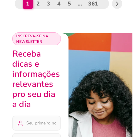
1
2
3
4
5
…
361
INSCREVA-SE NA
NEWSLETTER
Receba
dicas e
informações
relevantes
pro seu dia
a dia