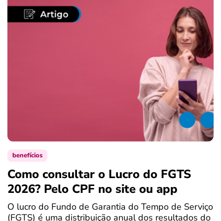
benefícios
Como consultar o Lucro do FGTS
C
2026? Pelo CPF no site ou app
P
O lucro do Fundo de Garantia do Tempo de Serviço
S
(FGTS) é uma distribuição anual dos resultados do
d