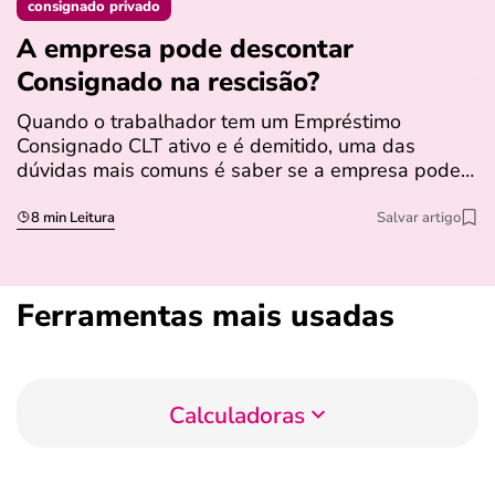
consignado privado
A empresa pode descontar
N
Consignado na rescisão​?
t
Quando o trabalhador tem um Empréstimo
N
Consignado CLT ativo e é demitido, uma das
l
dúvidas mais comuns é saber se a empresa pode…
e
s
8 min Leitura
Salvar artigo
Ferramentas mais usadas
Calculadoras