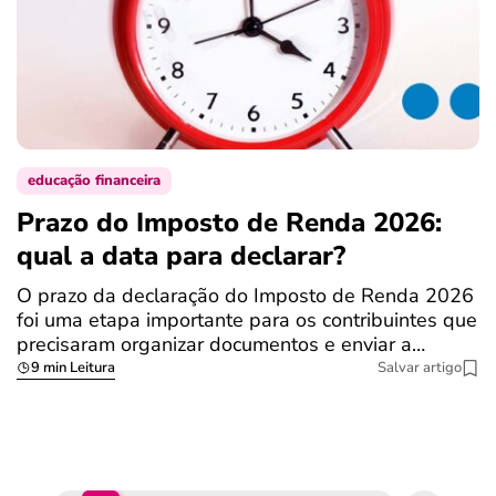
educação financeira
Prazo do Imposto de Renda 2026:
C
qual a data para declarar?
r
R
O prazo da declaração do Imposto de Renda 2026
foi uma etapa importante para os contribuintes que
A
precisaram organizar documentos e enviar a…
m
9 min Leitura
Salvar artigo
q
S