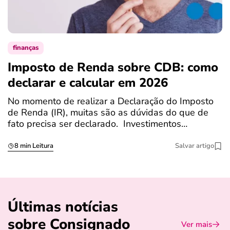
finanças
Imposto de Renda sobre CDB: como
N
declarar e calcular em 2026
a
No momento de realizar a Declaração do Imposto
T
de Renda (IR), muitas são as dúvidas do que de
c
fato precisa ser declarado. Investimentos…
c
8 min Leitura
Salvar artigo
Últimas notícias
sobre Consignado
Ver mais