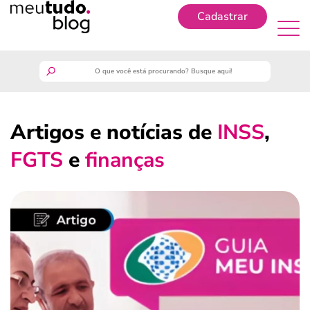
Cadastrar
Cadastrar
meutudo
Artigos e notícias de
INSS
,
guia do trabalhador
FGTS
e
finanças
finanças
benefícios
crédito fácil
últimas notícias