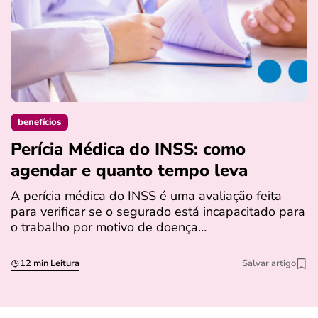
benefícios
Perícia Médica do INSS: como
D
agendar e quanto tempo leva
a
s
A perícia médica do INSS é uma avaliação feita
para verificar se o segurado está incapacitado para
O
o trabalho por motivo de doença…
I
q
12 min Leitura
Salvar artigo