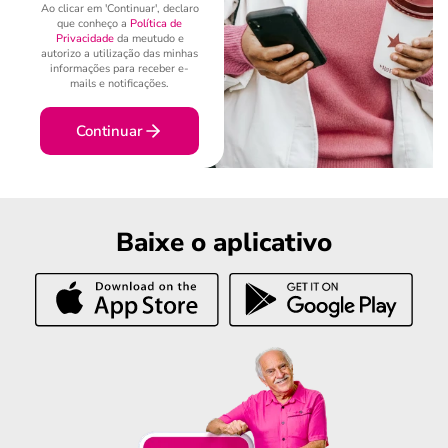
Ao clicar em 'Continuar', declaro
que conheço a
Política de
Privacidade
da meutudo e
autorizo a utilização das minhas
informações para receber e-
mails e notificações.
Continuar
Baixe o aplicativo