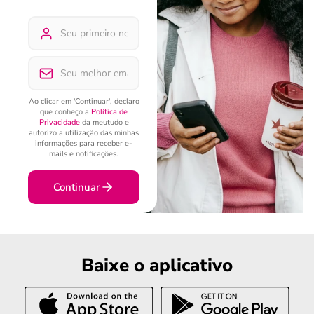
Ao clicar em 'Continuar', declaro
que conheço a
Política de
Privacidade
da meutudo e
autorizo a utilização das minhas
informações para receber e-
mails e notificações.
Continuar
Baixe o aplicativo