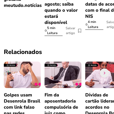
agosto; saiba
datas de aco
meutudo.notícias
quando o valor
com o final 
estará
NIS
disponível
4 min
Salv
arti
Leitura
5 min
Salvar
artigo
Leitura
Relacionados
Golpes usam
Fim da
Dívidas de
Desenrola Brasil
aposentadoria
cartão lider
com link falso
compulsória de
acordos no
nas redes
juiz como
Desenrola Br