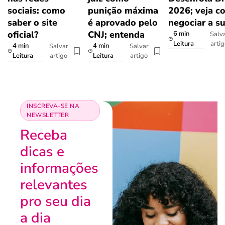
sociais: como
punição máxima
2026; veja c
saber o site
é aprovado pelo
negociar a s
oficial?
CNJ; entenda
6 min
Salv
arti
Leitura
4 min
4 min
Salvar
Salvar
artigo
artigo
Leitura
Leitura
INSCREVA-SE NA
NEWSLETTER
Receba
dicas e
informações
relevantes
pro seu dia
a dia