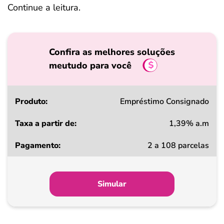
Continue a leitura.
Confira as melhores soluções
meutudo para você
Produto
Empréstimo Consignado
1,39% a.m
Taxa
2 a 108 parcelas
a
partir
de
Simular
Pagamento