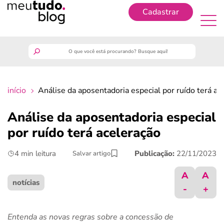
Cadastrar
Cadastrar
meutudo
início
Análise da aposentadoria especial por ruído terá ac
guia do trabalhador
Análise da aposentadoria especial
finanças
por ruído terá aceleração
4 min leitura
Publicação:
22/11/2023
Salvar artigo
benefícios
A
A
crédito fácil
notícias
-
+
últimas notícias
Entenda as novas regras sobre a concessão de