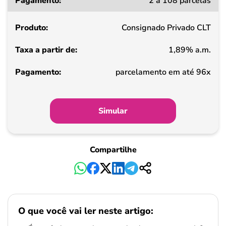
2 a 108 parcelas
a
partir
Consignado Privado CLT
de
1,89% a.m.
Pagamento
parcelamento em até 96x
Simular
Compartilhe
O que você vai ler neste artigo: