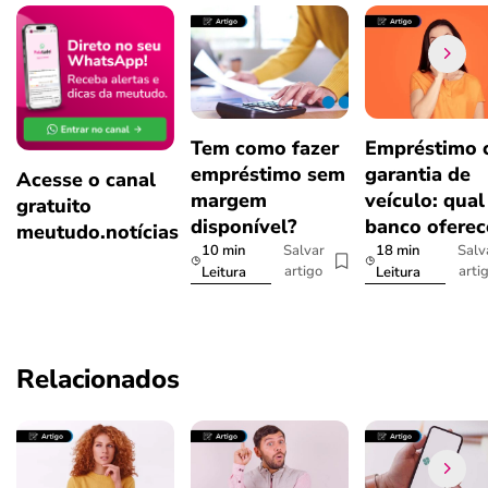
Tem como fazer
Empréstimo
empréstimo sem
garantia de
Acesse o canal
margem
veículo: qual
gratuito
disponível?
banco oferec
meutudo.notícias
10 min
18 min
Salvar
Salv
artigo
arti
Leitura
Leitura
Relacionados