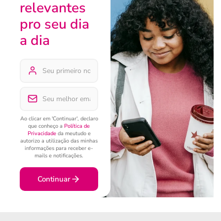
relevantes
pro seu dia
a dia
Ao clicar em 'Continuar', declaro
que conheço a
Política de
Privacidade
da meutudo e
autorizo a utilização das minhas
informações para receber e-
mails e notificações.
Continuar