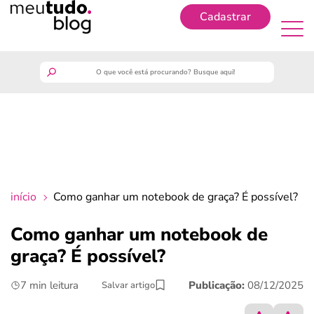
Cadastrar
Cadastrar
meutudo
guia do trabalhador
finanças
início
Como ganhar um notebook de graça​? É possível?
benefícios
Como ganhar um notebook de
graça​? É possível?
crédito fácil
7 min leitura
Publicação:
08/12/2025
Salvar artigo
últimas notícias