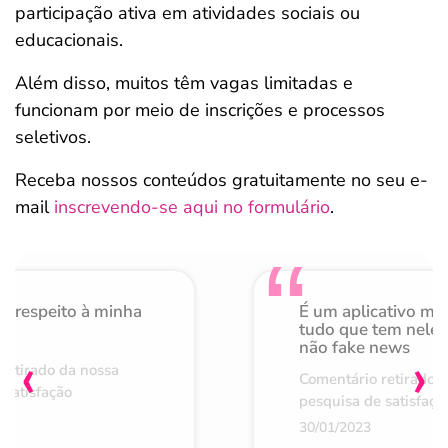
participação ativa em atividades sociais ou
educacionais.
Além disso, muitos têm vagas limitadas e
funcionam por meio de inscrições e processos
seletivos.
Receba nossos conteúdos gratuitamente no seu e-
mail
inscrevendo-se aqui no formulário
.
o respeito à minha
É um aplicativo mu
de
tudo que tem nele 
não fake news
‹
›
retirado da nossa
Comentário retirado 
 satisfação
pesquisa de satisfaçã
30/01/2023