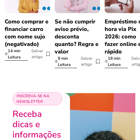
Como comprar e
Se não cumprir
Empréstimo 
financiar carro
aviso prévio,
hora via Pix
com nome sujo
desconta
2026: como
(negativado)
quanto? Regra e
fazer online 
valor
rápido
14 min
Salvar
artigo
Leitura
9 min
18 min
Salvar
Salv
artigo
arti
Leitura
Leitura
INSCREVA-SE NA
NEWSLETTER
Receba
dicas e
informações