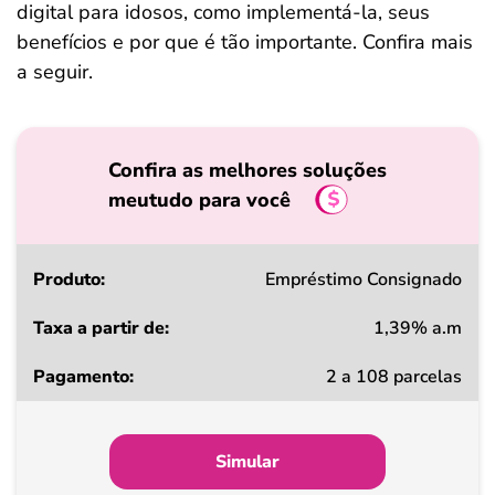
digital para idosos, como implementá-la, seus
benefícios e por que é tão importante. Confira mais
a seguir.
Confira as melhores soluções
meutudo para você
Produto
Empréstimo Consignado
1,39% a.m
Taxa
2 a 108 parcelas
a
partir
de
Simular