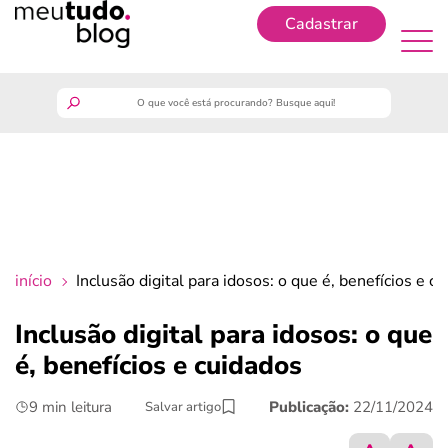
Cadastrar
Cadastrar
meutudo
guia do trabalhador
finanças
início
Inclusão digital para idosos: o que é, benefícios e c
benefícios
Inclusão digital para idosos: o que
é, benefícios e cuidados
crédito fácil
9 min leitura
Publicação:
22/11/2024
Salvar artigo
últimas notícias