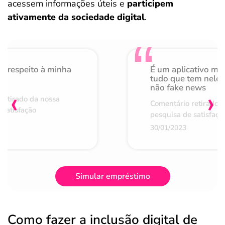
acessem informações úteis e
participem
ativamente da sociedade digital
.
o respeito à minha
É um aplicativo mu
de
tudo que tem nele 
não fake news
‹
›
retirado da nossa
Comentário retirado 
 satisfação
pesquisa de satisfaçã
30/01/2023
Simular empréstimo
Como fazer a inclusão digital de