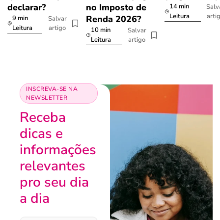
declarar?
no Imposto de
14 min
Salv
arti
Leitura
Renda 2026?
9 min
Salvar
artigo
Leitura
10 min
Salvar
artigo
Leitura
INSCREVA-SE NA
NEWSLETTER
Receba
dicas e
informações
relevantes
pro seu dia
a dia