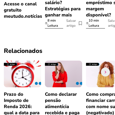
salário?
empréstimo 
Acesse o canal
Estratégias para
margem
gratuito
ganhar mais
disponível?
meutudo.notícias
8 min
10 min
Salvar
Salv
artigo
arti
Leitura
Leitura
Relacionados
Prazo do
Como declarar
Como compra
Imposto de
pensão
financiar car
Renda 2026:
alimentícia
com nome su
qual a data para
recebida e paga
(negativado)