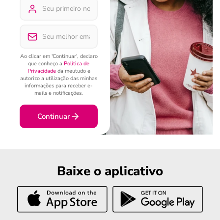
Ao clicar em 'Continuar', declaro
que conheço a
Política de
Privacidade
da meutudo e
autorizo a utilização das minhas
informações para receber e-
mails e notificações.
Continuar
Baixe o aplicativo