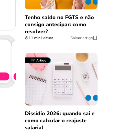
Tenho saldo no FGTS e não
consigo antecipar: como
resolver?
11 min Leitura
Salvar artigo
Consig
CL
Simule 
Dissídio 2026: quando sai e
como calcular o reajuste
salarial
Salvar Ferramenta