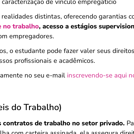
o caracterização de vínculo empregatício
realidades distintas, oferecendo garantias 
e no trabalho
, acesso a estágios supervisio
 com empregadores.
s, o estudante pode fazer valer seus direitos
sos profissionais e acadêmicos.
tamente no seu e-mail
inscrevendo-se aqui n
eis do Trabalho)
s contratos de trabalho no setor privado.
Pa
lha com carteira assinada, ela assegura direi