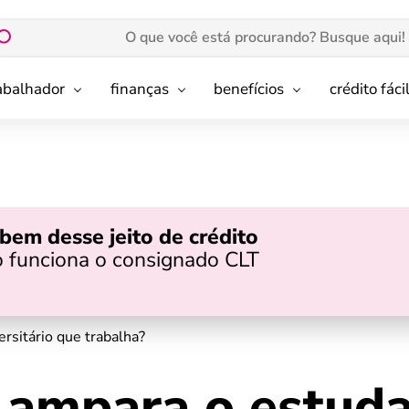
rabalhador
finanças
benefícios
crédito fáci
bem desse jeito de crédito
 funciona o consignado CLT
rsitário que trabalha​?
e ampara o estud