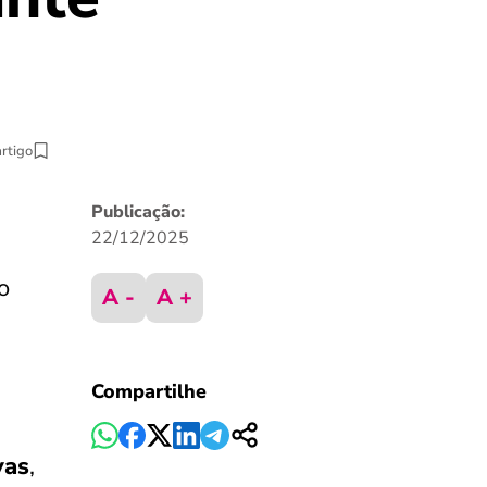
artigo
Publicação:
22/12/2025
o
A -
A +
Compartilhe
.
vas
,