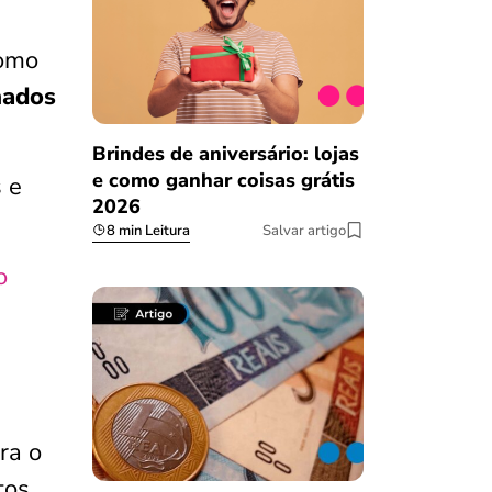
como
nados
Brindes de aniversário: lojas
e como ganhar coisas grátis
 e
2026
8 min Leitura
Salvar artigo
o
ra o
tos