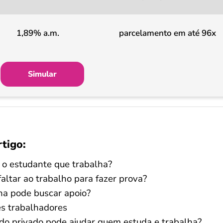
1,89% a.m.
parcelamento em até 96x
Simular
rtigo:
 o estudante que trabalha?
faltar ao trabalho para fazer prova?
ha pode buscar apoio?
es trabalhadores
o privado pode ajudar quem estuda e trabalha?