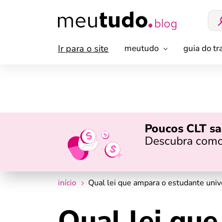
Ir para o site
meutudo
guia do t
Poucos CLT sa
Descubra como
início
Qual lei que ampara o estudante unive
Qual lei qu