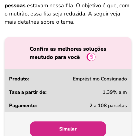
pessoas
estavam nessa fila. O objetivo é que, com
o mutirão, essa fila seja reduzida. A seguir veja
mais detalhes sobre o tema.
Confira as melhores soluções
meutudo para você
Produto
Empréstimo Consignado
1,39% a.m
Taxa
2 a 108 parcelas
a
partir
de
Simular