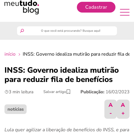
Cadastrar
Cadastrar
meutudo
início
INSS: Governo idealiza mutirão para reduzir fila de 
guia do trabalhador
INSS: Governo idealiza mutirão
finanças
para reduzir fila de benefícios
3 min leitura
Publicação:
16/02/2023
Salvar artigo
benefícios
A
A
crédito fácil
notícias
-
+
últimas notícias
Lula quer agilizar a liberação de benefícios do INSS, e para