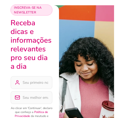
INSCREVA-SE NA
NEWSLETTER
Receba
dicas e
informações
relevantes
pro seu dia
a dia
Ao clicar em 'Continuar', declaro
que conheço a
Política de
Privacidade
da meutudo e