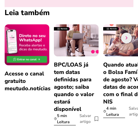
Leia também
BPC/LOAS já
Quando atual
tem datas
o Bolsa Famí
Acesse o canal
definidas para
de agosto? V
gratuito
agosto; saiba
datas de aco
meutudo.notícias
quando o valor
com o final 
estará
NIS
disponível
4 min
Salv
arti
Leitura
5 min
Salvar
artigo
Leitura