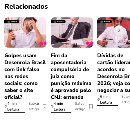
Relacionados
Golpes usam
Fim da
Dívidas de
Desenrola Brasil
aposentadoria
cartão lider
com link falso
compulsória de
acordos no
nas redes
juiz como
Desenrola Br
sociais: como
punição máxima
2026; veja c
saber o site
é aprovado pelo
negociar a s
oficial?
CNJ; entenda
6 min
Salv
arti
Leitura
4 min
4 min
Salvar
Salvar
artigo
artigo
Leitura
Leitura