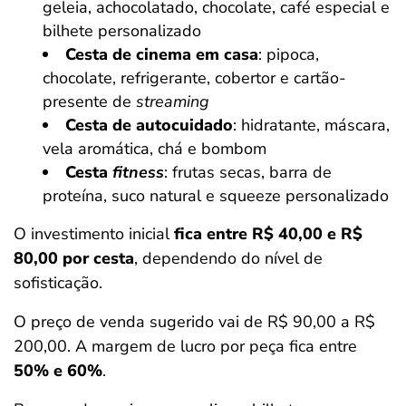
geleia, achocolatado, chocolate, café especial e
bilhete personalizado
Cesta de cinema em casa
: pipoca,
chocolate, refrigerante, cobertor e cartão-
presente de
streaming
Cesta de autocuidado
: hidratante, máscara,
vela aromática, chá e bombom
Cesta
fitness
: frutas secas, barra de
proteína, suco natural e squeeze personalizado
O investimento inicial
fica entre R$ 40,00 e R$
80,00 por cesta
, dependendo do nível de
sofisticação.
O preço de venda sugerido vai de R$ 90,00 a R$
200,00. A margem de lucro por peça fica entre
50% e 60%
.
Salvar Ferramenta
Salvar Ferramenta