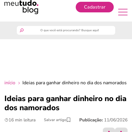
Cadastrar
Cadastrar
meutudo
guia do trabalhador
finanças
início
Ideias para ganhar dinheiro no dia dos namorados
benefícios
Ideias para ganhar dinheiro no dia
dos namorados
crédito fácil
16 min leitura
Publicação:
11/06/2026
Salvar artigo
últimas notícias