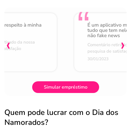
o respeito à minha
É um aplicativo mu
de
tudo que tem nele 
não fake news
‹
›
retirado da nossa
Comentário retirado 
 satisfação
pesquisa de satisfaçã
30/01/2023
Simular empréstimo
Quem pode lucrar com o Dia dos
Namorados?