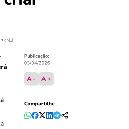
artigo
r
Publicação:
03/04/2026
erá
A -
A +
tá
Compartilhe
 a