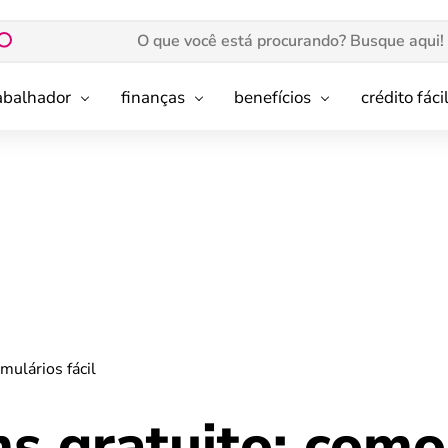
rabalhador
finanças
benefícios
crédito fáci
mulários fácil
s gratuito: como 