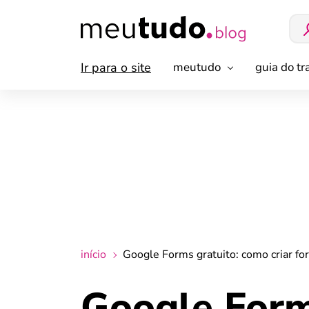
Ir para o site
meutudo
guia do t
início
Google Forms gratuito: como criar for
Google Form