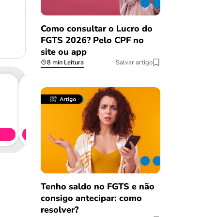
Como consultar o Lucro do
FGTS 2026? Pelo CPF no
site ou app
8 min Leitura
Salvar artigo
Consig
CL
Simule 
Tenho saldo no FGTS e não
consigo antecipar: como
resolver?