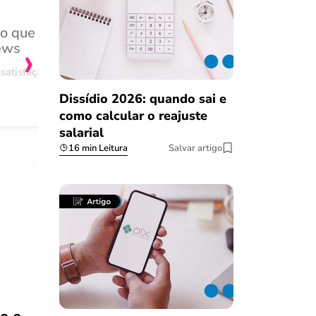
do que
Achei muito rápido, sem 
›
ews
burocracia
satisfação
Comentário retirado da nossa pes
08/03/2023
Dissídio 2026: quando sai e
como calcular o reajuste
salarial
16 min Leitura
Salvar artigo