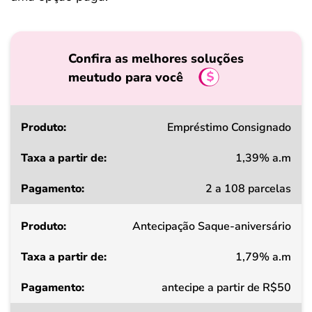
Confira as melhores soluções
meutudo para você
Produto
Empréstimo Consignado
1,39% a.m
Taxa
2 a 108 parcelas
a
partir
Antecipação Saque-aniversário
de
1,79% a.m
Pagamento
antecipe a partir de R$50