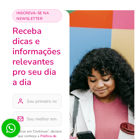
INSCREVA-SE NA
NEWSLETTER
Receba
dicas e
informações
relevantes
pro seu dia
a dia
Ao clicar em 'Continuar', declaro
que conheço a
Política de