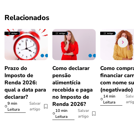
Relacionados
Prazo do
Como declarar
Como compra
Imposto de
pensão
financiar car
Renda 2026:
alimentícia
com nome su
qual a data para
recebida e paga
(negativado)
declarar?
no Imposto de
14 min
Salv
arti
Leitura
Renda 2026?
9 min
Salvar
artigo
Leitura
10 min
Salvar
artigo
Leitura