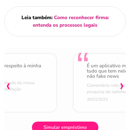
Leia também:
Como reconhecer firma:
entenda os processos legais
o respeito à minha
É um aplicativo mu
de
tudo que tem nele 
não fake news
‹
›
retirado da nossa
Comentário retirado 
 satisfação
pesquisa de satisfaçã
30/01/2023
Simular empréstimo