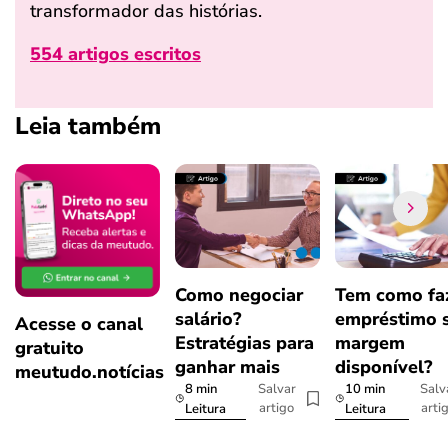
transformador das histórias.
554 artigos escritos
Leia também
Como negociar
Tem como fa
salário?
empréstimo 
Acesse o canal
Estratégias para
margem
gratuito
ganhar mais
disponível?
meutudo.notícias
8 min
10 min
Salvar
Salv
artigo
arti
Leitura
Leitura