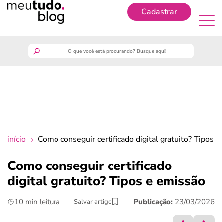
Cadastrar
Cadastrar
meutudo
guia do trabalhador
finanças
início
Como conseguir certificado digital gratuito? Tipos 
benefícios
Como conseguir certificado
digital gratuito? Tipos e emissão
crédito fácil
10 min leitura
Publicação:
23/03/2026
Salvar artigo
últimas notícias