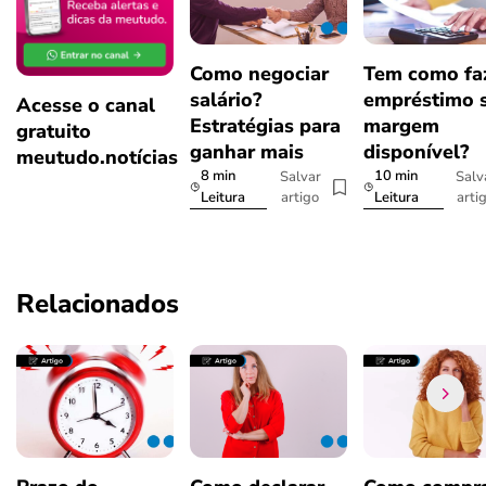
Como negociar
Tem como fa
salário?
empréstimo 
Acesse o canal
Estratégias para
margem
gratuito
ganhar mais
disponível?
meutudo.notícias
8 min
10 min
Salvar
Salv
artigo
arti
Leitura
Leitura
Relacionados