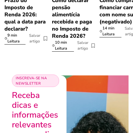
Prazo do
Como declarar
Como compra
Imposto de
pensão
financiar car
Renda 2026:
alimentícia
com nome su
qual a data para
recebida e paga
(negativado)
declarar?
no Imposto de
14 min
Salv
arti
Leitura
Renda 2026?
9 min
Salvar
artigo
Leitura
10 min
Salvar
artigo
Leitura
INSCREVA-SE NA
NEWSLETTER
Receba
dicas e
informações
relevantes