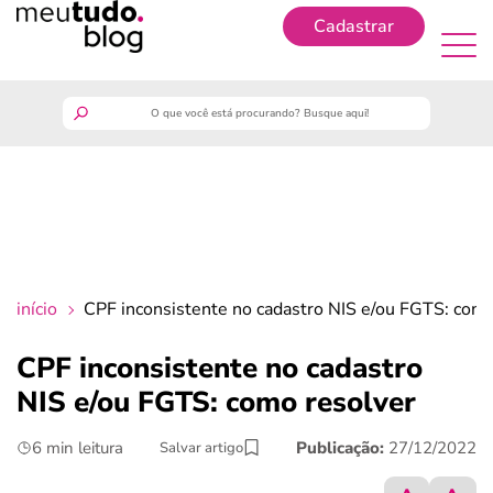
Cadastrar
Cadastrar
meutudo
guia do trabalhador
finanças
início
CPF inconsistente no cadastro NIS e/ou FGTS: como
benefícios
CPF inconsistente no cadastro
NIS e/ou FGTS: como resolver
crédito fácil
6 min leitura
Publicação:
27/12/2022
Salvar artigo
últimas notícias