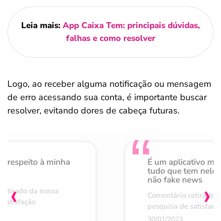
Leia mais:
App Caixa Tem: principais dúvidas,
falhas e como resolver
Logo, ao receber alguma notificação ou mensagem
de erro acessando sua conta, é importante buscar
resolver, evitando dores de cabeça futuras.
o respeito à minha
É um aplicativo mu
de
tudo que tem nele 
não fake news
‹
›
retirado da nossa
Comentário retirado 
 satisfação
pesquisa de satisfaçã
30/01/2023