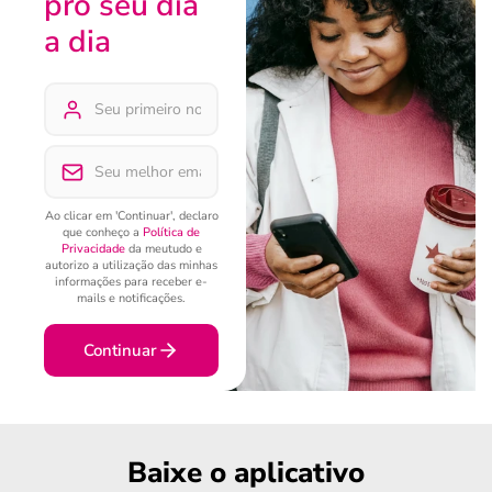
pro seu dia
a dia
Ao clicar em 'Continuar', declaro
que conheço a
Política de
Privacidade
da meutudo e
autorizo a utilização das minhas
informações para receber e-
mails e notificações.
Continuar
Baixe o aplicativo