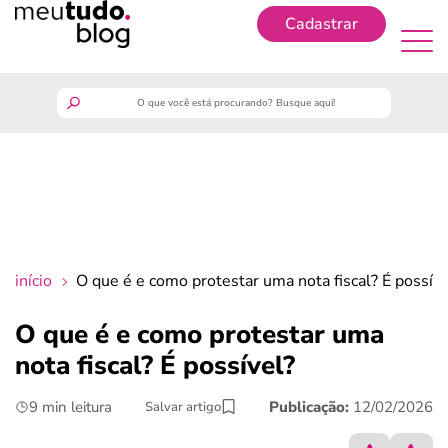
Cadastrar
Cadastrar
meutudo
guia do trabalhador
finanças
início
O que é e como protestar uma nota fiscal? É possív
benefícios
O que é e como protestar uma
nota fiscal? É possível?
crédito fácil
9 min leitura
Publicação:
12/02/2026
Salvar artigo
últimas notícias