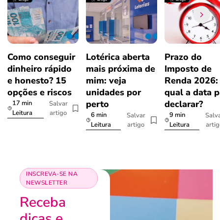
Como conseguir
Lotérica aberta
Prazo do
dinheiro rápido
mais próxima de
Imposto de
e honesto? 15
mim: veja
Renda 2026:
opções e riscos
unidades por
qual a data p
perto
declarar?
17 min
Salvar
artigo
Leitura
6 min
9 min
Salvar
Salv
artigo
arti
Leitura
Leitura
INSCREVA-SE NA
NEWSLETTER
Receba
dicas e