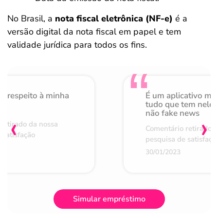
No Brasil, a
nota fiscal eletrônica (NF-e)
é a
versão digital da nota fiscal em papel e tem
validade jurídica para todos os fins.
o respeito à minha
É um aplicativo mu
de
tudo que tem nele 
não fake news
‹
›
retirado da nossa
Comentário retirado 
 satisfação
pesquisa de satisfaçã
30/01/2023
Simular empréstimo