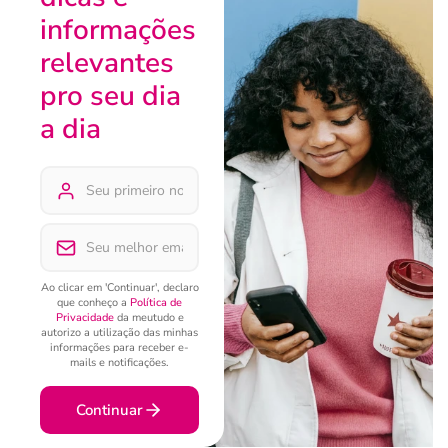
informações
relevantes
pro seu dia
a dia
Ao clicar em 'Continuar', declaro
que conheço a
Política de
Privacidade
da meutudo e
autorizo a utilização das minhas
informações para receber e-
mails e notificações.
Continuar