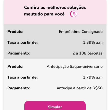
Confira as melhores soluções
meutudo para você
Produto
Empréstimo Consignado
1,39% a.m
Taxa
2 a 108 parcelas
a
partir
Antecipação Saque-aniversário
de
1,79% a.m
Pagamento
antecipe a partir de R$50
Simular