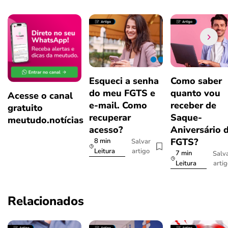
Esqueci a senha
Como saber
do meu FGTS e
quanto vou
Acesse o canal
e-mail. Como
receber de
gratuito
recuperar
Saque-
meutudo.notícias
acesso?
Aniversário 
FGTS?
8 min
Salvar
artigo
Leitura
7 min
Salv
arti
Leitura
Relacionados