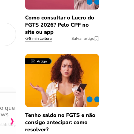
Como consultar o Lucro do
FGTS 2026? Pelo CPF no
site ou app
8 min Leitura
Salvar artigo
do que
Achei muito rápido, sem 
›
ews
burocracia
Tenho saldo no FGTS e não
consigo antecipar: como
satisfação
Comentário retirado da nossa pes
resolver?
08/03/2023