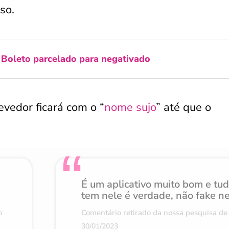
so.
:
Boleto parcelado para negativado
evedor ficará com o “
nome sujo
” até que o
É um aplicativo muito bom e tu
tem nele é verdade, não fake n
o
Comentário retirado da nossa pesquisa de 
30/01/2023