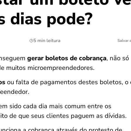
 dias pode?
5 min leitura
Salvar 
conseguem
gerar boletos de cobrança
, não só
a de muitos microempreendedores.
sos
ou falta de pagamentos destes boletos, o
reendedor.
em sido cada dia mais comum entre os
uito de que seus clientes paguem as dívidas.
funciona a cobrança através do protesto de