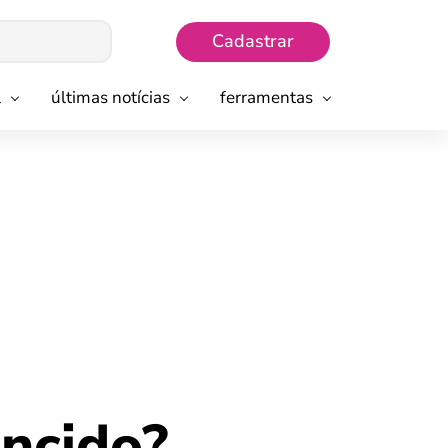
Cadastrar
l
últimas notícias
ferramentas
ncido?