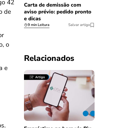
igo 42
Carta de demissão com
o de
aviso prévio: pedido pronto
e dicas
9 min Leitura
Salvar artigo
or
o, o
Relacionados
a e
os.