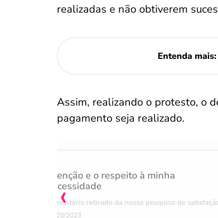
realizadas e não obtiverem suces
Entenda mais
Assim, realizando o protesto, o d
pagamento seja realizado.
Atenção e o respeito à minha
‹
necessidade
Comentário retirado da nossa pesquisa de satisfaçã
07/03/2023