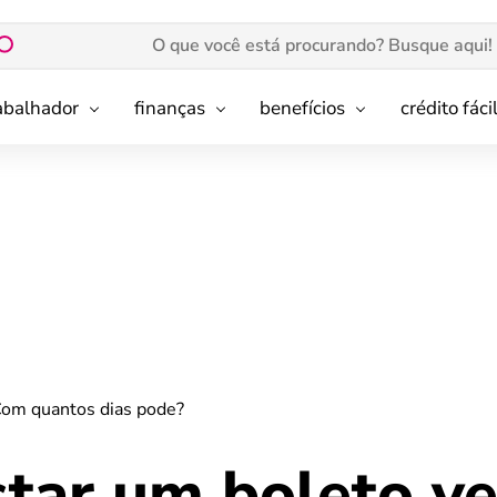
rabalhador
finanças
benefícios
crédito fáci
Com quantos dias pode?
tar um boleto ve