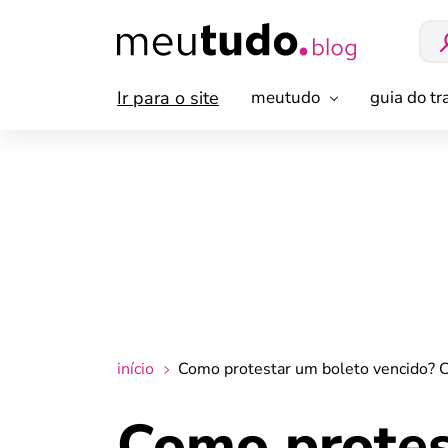
Ir para o site
meutudo
guia do t
início
Como protestar um boleto vencido? 
Como protes