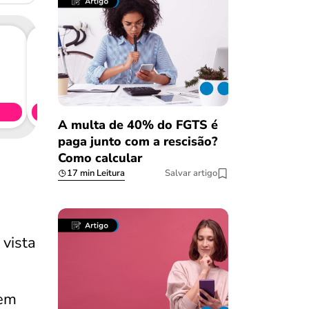
Consig
CL
Simule 
A multa de 40% do FGTS é
paga junto com a rescisão?
Como calcular
17 min Leitura
Salvar artigo
 vista
rem