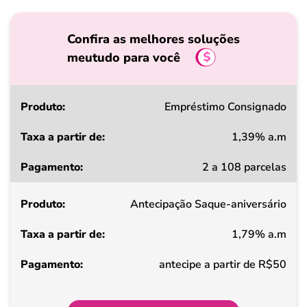
Confira as melhores soluções
meutudo para você
Produto
Empréstimo Consignado
1,39% a.m
Taxa
2 a 108 parcelas
a
partir
Antecipação Saque-aniversário
de
1,79% a.m
Pagamento
antecipe a partir de R$50