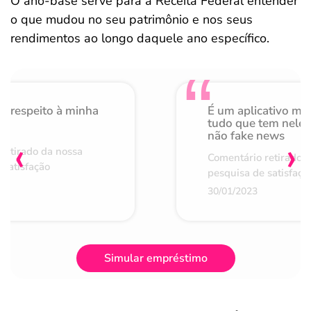
O ano-base serve para a Receita Federal entender
o que mudou no seu patrimônio e nos seus
rendimentos ao longo daquele ano específico.
o respeito à minha
É um aplicativo mu
de
tudo que tem nele 
não fake news
‹
›
retirado da nossa
Comentário retirado 
 satisfação
pesquisa de satisfaçã
30/01/2023
Simular empréstimo