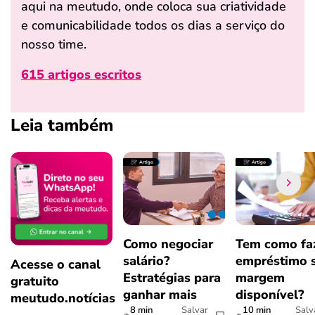
aqui na meutudo, onde coloca sua criatividade
e comunicabilidade todos os dias a serviço do
nosso time.
615 artigos escritos
Leia também
Como negociar
Tem como fa
salário?
empréstimo 
Acesse o canal
Estratégias para
margem
gratuito
ganhar mais
disponível?
meutudo.notícias
8 min
10 min
Salvar
Salv