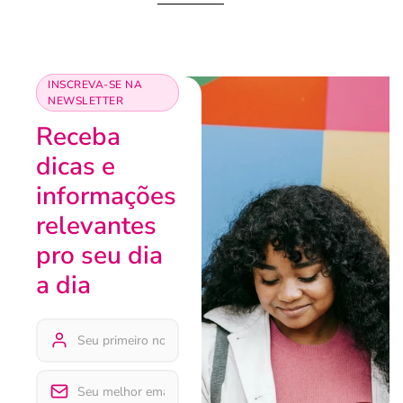
INSCREVA-SE NA
NEWSLETTER
Receba
dicas e
informações
relevantes
pro seu dia
a dia