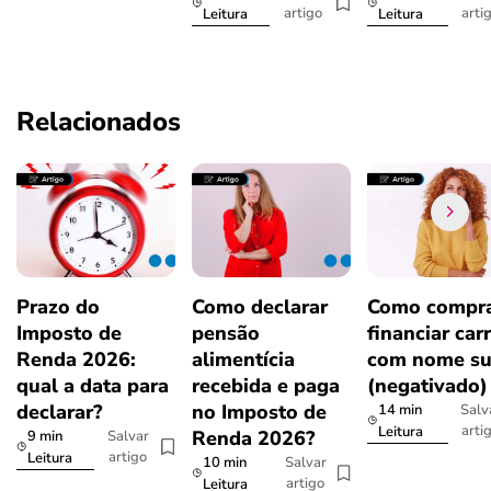
artigo
arti
Leitura
Leitura
Relacionados
Prazo do
Como declarar
Como compra
Imposto de
pensão
financiar car
Renda 2026:
alimentícia
com nome su
qual a data para
recebida e paga
(negativado)
declarar?
no Imposto de
14 min
Salv
arti
Leitura
Renda 2026?
9 min
Salvar
artigo
Leitura
10 min
Salvar
artigo
Leitura