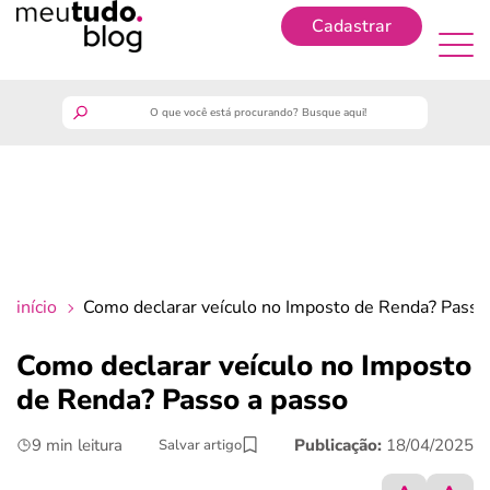
Cadastrar
Cadastrar
meutudo
guia do trabalhador
finanças
início
Como declarar veículo no Imposto de Renda? Passo
benefícios
Como declarar veículo no Imposto
de Renda? Passo a passo
crédito fácil
9 min leitura
Publicação:
18/04/2025
Salvar artigo
últimas notícias