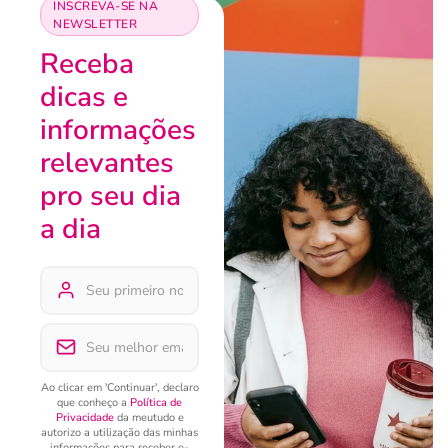
INSCREVA-SE NA
NEWSLETTER
Receba
dicas e
informações
relevantes
pro seu dia
a dia
Ao clicar em 'Continuar', declaro
que conheço a
Política de
Privacidade
da meutudo e
autorizo a utilização das minhas
informações para receber e-