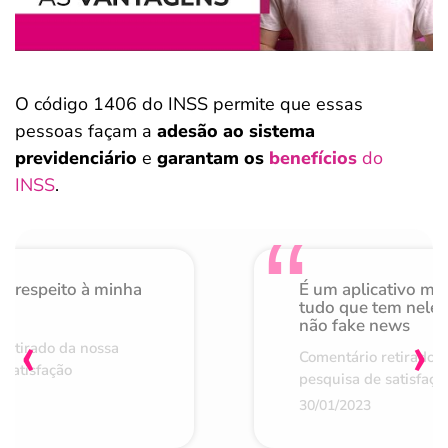
O código 1406 do INSS permite que essas
pessoas façam a
adesão ao sistema
previdenciário
e
garantam os
benefícios
do
INSS
.
o respeito à minha
É um aplicativo mu
de
tudo que tem nele 
não fake news
‹
›
retirado da nossa
Comentário retirado 
 satisfação
pesquisa de satisfaçã
30/01/2023