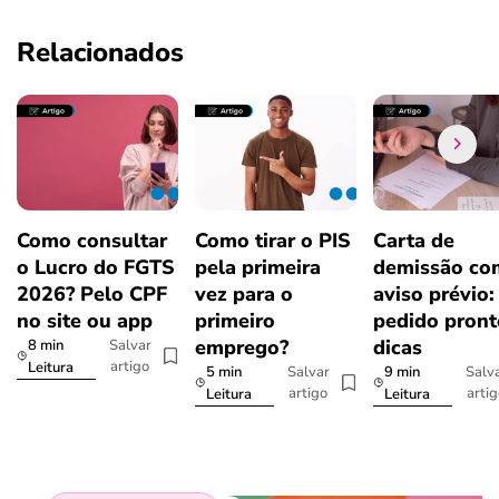
Relacionados
Como consultar
Como tirar o PIS
Carta de
o Lucro do FGTS
pela primeira
demissão co
2026? Pelo CPF
vez para o
aviso prévio:
no site ou app
primeiro
pedido pront
emprego?
dicas
8 min
Salvar
artigo
Leitura
5 min
9 min
Salvar
Salv
artigo
arti
Leitura
Leitura