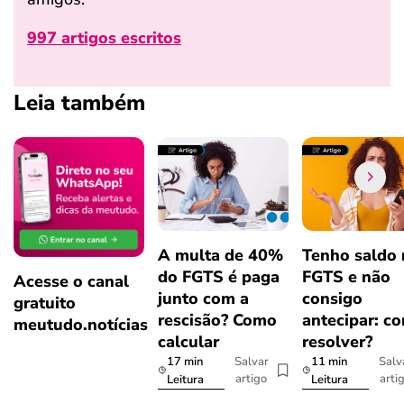
997 artigos escritos
Leia também
A multa de 40%
Tenho saldo
do FGTS é paga
FGTS e não
Acesse o canal
junto com a
consigo
gratuito
rescisão? Como
antecipar: c
meutudo.notícias
calcular
resolver?
17 min
11 min
Salvar
Salv
artigo
arti
Leitura
Leitura