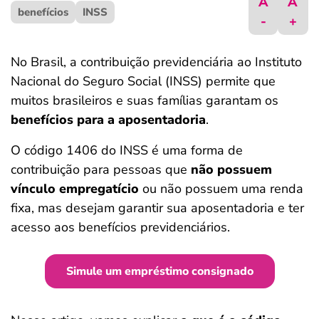
A
A
benefícios
ferramentas
INSS
-
+
No Brasil, a contribuição previdenciária ao Instituto
Nacional do Seguro Social (INSS) permite que
muitos brasileiros e suas famílias garantam os
benefícios para a aposentadoria
.
O código 1406 do INSS é uma forma de
contribuição para pessoas que
não possuem
vínculo empregatício
ou não possuem uma renda
fixa, mas desejam garantir sua aposentadoria e ter
acesso aos benefícios previdenciários.
Simule um empréstimo consignado