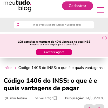
Cadastrar
Cadastrar
meutudo
108 parcelas e margem de 40% liberada no seu INSS
Entenda as novas regras para o seu crédito
guia do trabalhador
Conferir agora
finanças
início
Código 1406 do INSS: o que é e quais vantagens de
benefícios
Código 1406 do INSS: o que é e
quais vantagens de pagar
crédito fácil
6 min leitura
Publicação:
24/03/2026
Salvar artigo
últimas notícias