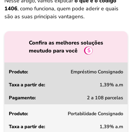
Nesse artigo, vamos explicar
o que é o código
1406
, como funciona, quem pode aderir e quais
são as suas principais vantagens.
Confira as melhores soluções
meutudo para você
Produto
Empréstimo Consignado
1,39% a.m
Taxa
2 a 108 parcelas
a
partir
Portabilidade Consignado
de
1,39% a.m