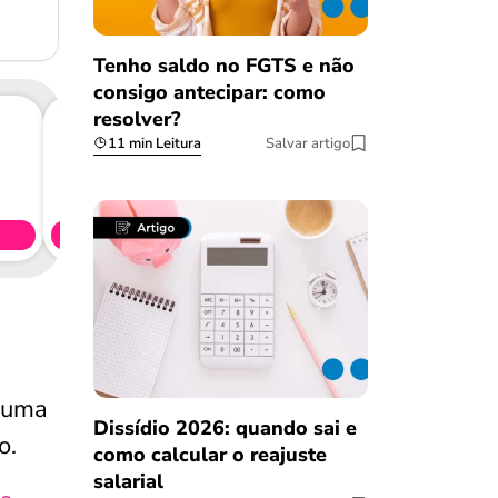
Tenho saldo no FGTS e não
consigo antecipar: como
resolver?
11 min Leitura
Salvar artigo
Consig
CL
Simule 
uma
Dissídio 2026: quando sai e
o.
como calcular o reajuste
salarial