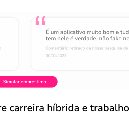
É um aplicativo muito bom e tu
tem nele é verdade, não fake n
o
Comentário retirado da nossa pesquisa de 
30/01/2023
Simular empréstimo
e carreira híbrida e trabalh