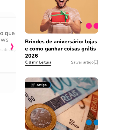
do que
Achei muito rápido, sem 
›
ews
burocracia
Brindes de aniversário: lojas
e como ganhar coisas grátis
satisfação
Comentário retirado da nossa pes
2026
08/03/2023
8 min Leitura
Salvar artigo
o