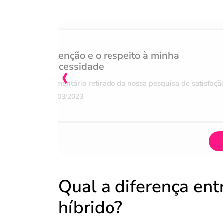
Atenção e o respeito à minha
‹
necessidade
Comentário retirado da nossa pesquisa de satisfaçã
07/03/2023
Qual a diferença entr
híbrido?