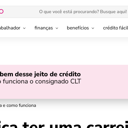
rabalhador
finanças
benefícios
crédito fáci
bem desse jeito de crédito
 funciona o consignado CLT
da e como funciona
ica ter uma carre