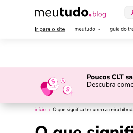
Ir para o site
meutudo
guia do t
Poucos CLT sa
Descubra como
início
O que significa ter uma carreira híbri
O que signif