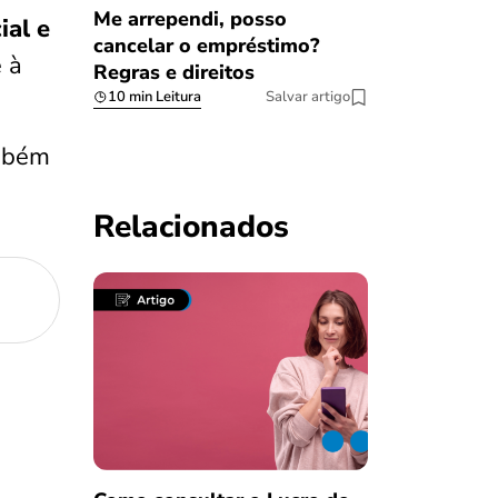
Me arrependi, posso
ial e
cancelar o empréstimo?
e à
Regras e direitos
10 min Leitura
Salvar artigo
ambém
Relacionados