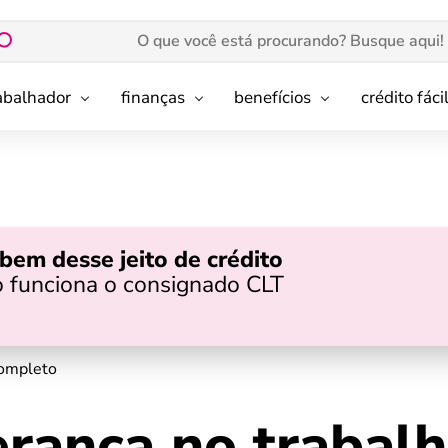
rabalhador
finanças
benefícios
crédito fáci
bem desse jeito de crédito
 funciona o consignado CLT
completo
erança no trabalh