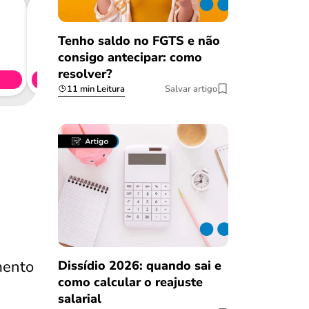
Tenho saldo no FGTS e não
Consig
consigo antecipar: como
CL
resolver?
Simule 
11 min Leitura
Salvar artigo
mento
Dissídio 2026: quando sai e
como calcular o reajuste
salarial