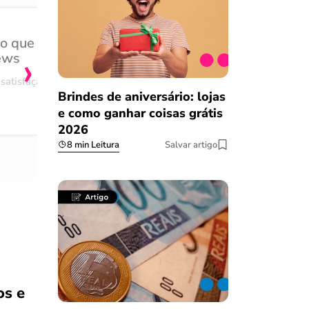
do que
Achei muito rápido, sem 
›
ews
burocracia
satisfação
Comentário retirado da nossa pes
Brindes de aniversário: lojas
08/03/2023
e como ganhar coisas grátis
2026
8 min Leitura
Salvar artigo
os e