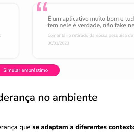
É um aplicativo muito bom e tu
tem nele é verdade, não fake n
o
Comentário retirado da nossa pesquisa de 
30/01/2023
Simular empréstimo
liderança no ambiente
derança que
se adaptam a diferentes context