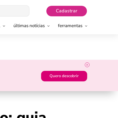
Cadastrar
l
últimas notícias
ferramentas
Quero descobrir
o: guia