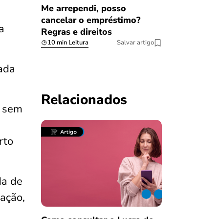
Me arrependi, posso
cancelar o empréstimo?
a
Regras e direitos
10 min Leitura
Salvar artigo
ada
Relacionados
, sem
rto
da de
ração,