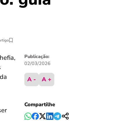
artigo
hefia,
Publicação:
02/03/2026
s
 da
A -
A +
Compartilhe
ser