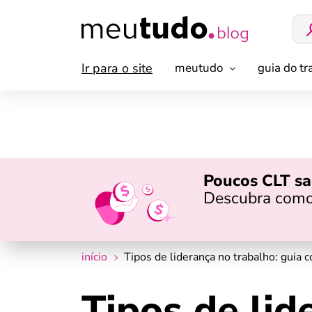
Ir para o site
meutudo
guia do t
Poucos CLT sa
Descubra como
início
Tipos de liderança no trabalho: guia 
Tipos de lid