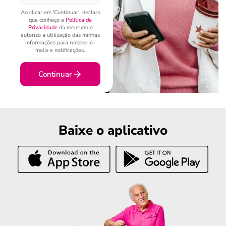
Ao clicar em 'Continuar', declaro
que conheço a
Política de
Privacidade
da meutudo e
autorizo a utilização das minhas
informações para receber e-
mails e notificações.
Continuar
Baixe o aplicativo