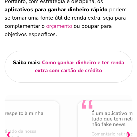
Portanto, com estratégia e disciplina, os
aplicativos para ganhar dinheiro rápido
podem
se tornar uma fonte útil de renda extra, seja para
complementar o
orçamento
ou poupar para
objetivos específicos.
Saiba mais:
Como ganhar dinheiro e ter renda
extra com cartão de crédito
o respeito à minha
É um aplicativo mu
de
tudo que tem nele 
não fake news
‹
›
retirado da nossa
Comentário retirado 