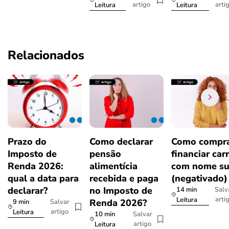
artigo
arti
Leitura
Leitura
Relacionados
Prazo do
Como declarar
Como compra
Imposto de
pensão
financiar car
Renda 2026:
alimentícia
com nome su
qual a data para
recebida e paga
(negativado)
declarar?
no Imposto de
14 min
Salv
arti
Leitura
Renda 2026?
9 min
Salvar
artigo
Leitura
10 min
Salvar
artigo
Leitura