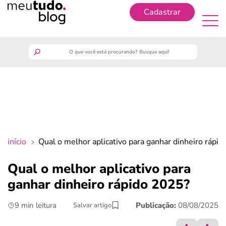
Cadastrar
Cadastrar
meutudo
guia do trabalhador
finanças
início
Qual o melhor aplicativo para ganhar dinheiro rápi
benefícios
Qual o melhor aplicativo para
ganhar dinheiro rápido 2025?
crédito fácil
9 min leitura
Publicação:
08/08/2025
Salvar artigo
últimas notícias