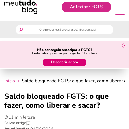
Antecipar FGTS
Antecipar FGTS
meutudo
Não conseguiu antecipar o FGTS?
Existe outra opção que pouca gente CLT conhece
guia do trabalhador
Descobrir agora
finanças
início
Saldo bloqueado FGTS: o que fazer, como liberar e 
benefícios
Saldo bloqueado FGTS: o que
fazer, como liberar e sacar?
crédito fácil
11 min leitura
últimas notícias
Salvar artigo