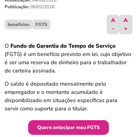
Atualização:
04/08/2026
ferramentas
Publicação:
06/02/2026
A
A
benefícios
FGTS
-
+
O
Fundo de Garantia do Tempo de Serviço
(FGTS) é um benefício previsto em lei, cujo objetivo
é ser uma reserva de dinheiro para o trabalhador
de carteira assinada.
O saldo é depositado mensalmente pelo
empregador e o montante acumulado é
disponibilizado em situações específicas para
servir como suporte para o titular.
Quero antecipar meu FGTS