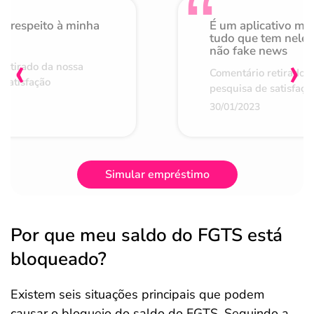
o respeito à minha
É um aplicativo mu
de
tudo que tem nele 
não fake news
‹
›
retirado da nossa
Comentário retirado 
 satisfação
pesquisa de satisfaçã
30/01/2023
Simular empréstimo
Por que meu saldo do FGTS está
bloqueado?
Existem seis situações principais que podem
causar o bloqueio do saldo do FGTS. Seguindo a