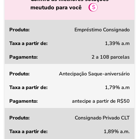
meutudo para você
Produto
Empréstimo Consignado
1,39% a.m
Taxa
2 a 108 parcelas
a
partir
Antecipação Saque-aniversário
de
1,79% a.m
Pagamento
antecipe a partir de R$50
Consignado Privado CLT
1,89% a.m.